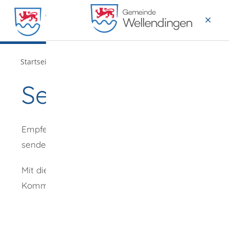
MENÜ
/
Startseite
Verwaltung
Seite empfehlen
Empfehlung
senden an
*
Mit diesem
Kommentar