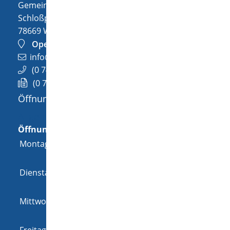
Gemeinde Wellendingen
Schloßplatz 1
78669
Wellendingen
OpenStreetMap
info@wellendingen.de
(0
74
26) 94
02-0
(0
74
26) 94
02-25
Öffnungszeiten
Allgemeine Öffnungszeit
Öffnungszeiten
Montag
08:00 Uhr
-
12:00 Uhr
und
14:00 Uhr
-
18:00 Uhr
Dienstag
08:00 Uhr
-
12:00 Uhr
und
14:00 Uhr
-
16:00 Uhr
Mittwoch
08:00 Uhr
-
12:00 Uhr
und
14:00 Uhr
-
16:00 Uhr
Freitag
08:00 Uhr
-
12:00 Uhr