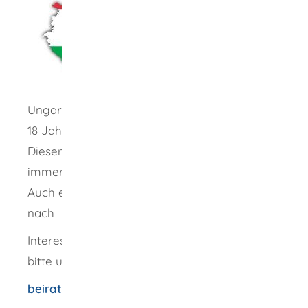
Ungarische Konsulatschule bietet Kindern bis
18 Jahre ungarisch-sprachigen Unterricht an.
Dieser findet 20 mal im Jahr statt. Derzeit
immer Samstags, von 10.00 Uhr - 13.00 Uhr.
Auch ein ungarischer Kindergarten wird je
nach Nachfrage angeboten.
Interessierte Kinder und Eltern melden sich
bitte unter der folgenden Email-Adresse:
beiratkozas.bw.kmi@gmail.com