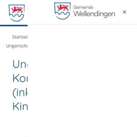
MENÜ
/
/
/
Startseite
Leben & Wohnen
Bildung & Familie
Ungarische Konsulatschule
Ungarische
Konsulatschule
(inklusive
Kindergarten)
Die