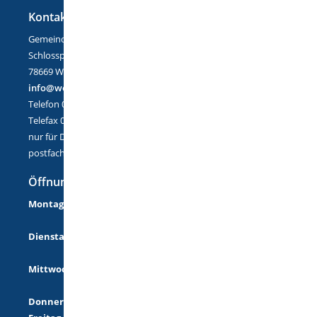
Kontakt
Gemeinde Wellendingen
Schlossplatz 1
78669 Wellendingen
info@wellendingen.de
Telefon 07426/9402-0
Telefax 07426/9402-25
nur für DE-Mail:
postfach@wellendingen.de-mail.de
Öffnungszeiten
Montag
08:00 Uhr - 12:00 Uhr
14:00 Uhr - 18:00 Uhr
Dienstag
08:00 Uhr - 12:00 Uhr
14:00 Uhr - 16:00 Uhr
Mittwoch
08:00 Uhr - 12:00 Uhr
14:00 Uhr - 16:00 Uhr
Donnerstag
geschlossen