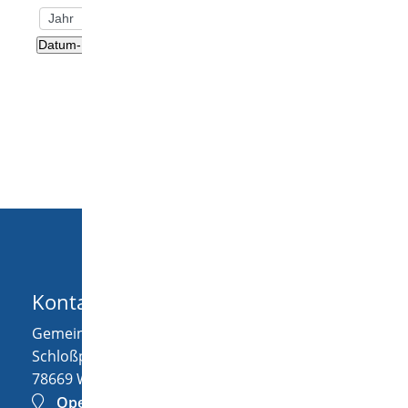
Nach Datum filtern
Datum-Filter zurücksetzen
Kontakt
Gemeinde Wellendingen
Schloßplatz 1
78669
Wellendingen
OpenStreetMap