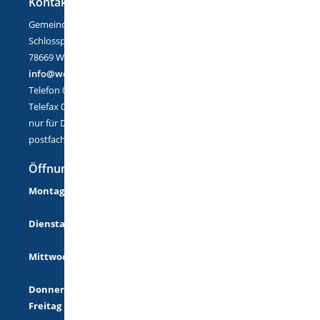
Kontakt
Gemeinde Wellendingen
Schlossplatz 1
78669 Wellendingen
info@wellendingen.de
Telefon 07426/9402-0
Telefax 07426/9402-25
nur für DE-Mail:
postfach@wellendingen.de-mail.de
Öffnungszeiten
Montag
08:00 Uhr - 12:00 Uhr
14:00 Uhr - 18:00 Uhr
Dienstag
08:00 Uhr - 12:00 Uhr
14:00 Uhr - 16:00 Uhr
Mittwoch
08:00 Uhr - 12:00 Uhr
14:00 Uhr - 16:00 Uhr
Donnerstag
geschlossen
Freitag
08:00 Uhr - 12:00 Uhr