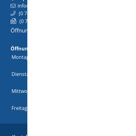
info@wellendingen.de
(0
74
26) 94
02-0
(0
74
26) 94
02-25
Öffnungszeiten
Allgemeine Öffnungszeit
Öffnungszeiten
Montag
08:00 Uhr
-
12:00 Uhr
und
14:00 Uhr
-
18:00 Uhr
Dienstag
08:00 Uhr
-
12:00 Uhr
und
14:00 Uhr
-
16:00 Uhr
Mittwoch
08:00 Uhr
-
12:00 Uhr
und
14:00 Uhr
-
16:00 Uhr
Freitag
08:00 Uhr
-
12:00 Uhr