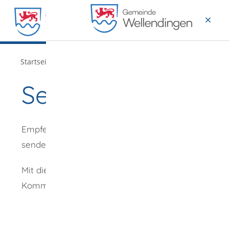
MENÜ
/
Startseite
Verwaltung
Seite empfehlen
Empfehlung
senden an
*
Mit diesem
Kommentar