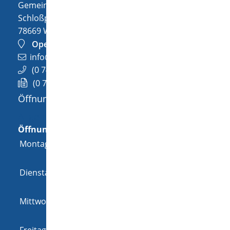
Gemeinde Wellendingen
Schloßplatz 1
78669
Wellendingen
OpenStreetMap
info@wellendingen.de
(0
74
26) 94
02-0
(0
74
26) 94
02-25
Öffnungszeiten
Allgemeine Öffnungszeit
Öffnungszeiten
Montag
08:00 Uhr
-
12:00 Uhr
und
14:00 Uhr
-
18:00 Uhr
Dienstag
08:00 Uhr
-
12:00 Uhr
und
14:00 Uhr
-
16:00 Uhr
Mittwoch
08:00 Uhr
-
12:00 Uhr
und
14:00 Uhr
-
16:00 Uhr
Freitag
08:00 Uhr
-
12:00 Uhr