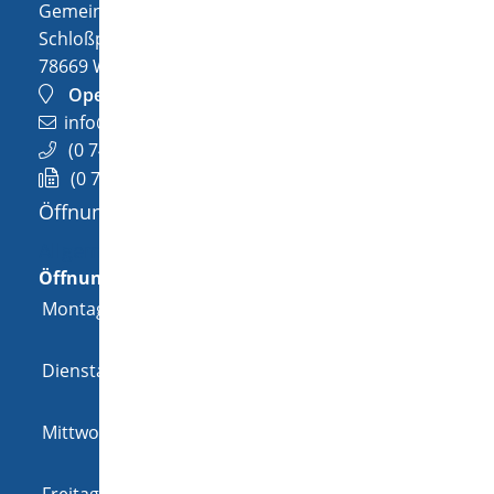
Gemeinde Wellendingen
Schloßplatz 1
78669
Wellendingen
OpenStreetMap
info@wellendingen.de
(0
74
26) 94
02-0
(0
74
26) 94
02-25
Öffnungszeiten
Allgemeine Öffnungszeit
Öffnungszeiten
Montag
08:00 Uhr
-
12:00 Uhr
und
14:00 Uhr
-
18:00 Uhr
Dienstag
08:00 Uhr
-
12:00 Uhr
und
14:00 Uhr
-
16:00 Uhr
Mittwoch
08:00 Uhr
-
12:00 Uhr
und
14:00 Uhr
-
16:00 Uhr
Freitag
08:00 Uhr
-
12:00 Uhr