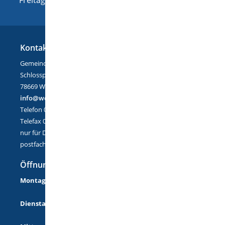
Kontakt
Gemeinde Wellendingen
Schlossplatz 1
78669 Wellendingen
info@wellendingen.de
Telefon 07426/9402-0
Telefax 07426/9402-25
nur für DE-Mail:
postfach@wellendingen.de-mail.de
Öffnungszeiten
Montag
08:00 Uhr - 12:00 Uhr
14:00 Uhr - 18:00 Uhr
Dienstag
08:00 Uhr - 12:00 Uhr
14:00 Uhr - 16:00 Uhr