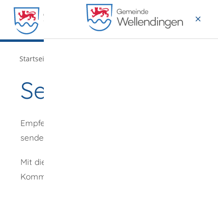
MENÜ
/
/
Startseite
Verwaltung
Aktuelles
Seite empfehlen
Empfehlung
senden an
*
Mit diesem
Kommentar