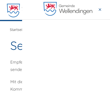
MENÜ
/
/
Startseite
Verwaltung
Aktuelles
Seite empfehlen
Empfehlung
senden an
*
Mit diesem
Kommentar