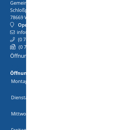
Gemeinde Wellendingen
Schloßplatz 1
78669
Wellendingen
OpenStreetMap
info@wellendingen.de
(0
74
26) 94
02-0
(0
74
26) 94
02-25
Öffnungszeiten
Allgemeine Öffnungszeit
Öffnungszeiten
Montag
08:00 Uhr
-
12:00 Uhr
und
14:00 Uhr
-
18:00 Uhr
Dienstag
08:00 Uhr
-
12:00 Uhr
und
14:00 Uhr
-
16:00 Uhr
Mittwoch
08:00 Uhr
-
12:00 Uhr
und
14:00 Uhr
-
16:00 Uhr
Freitag
08:00 Uhr
-
12:00 Uhr