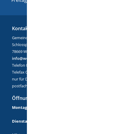
Kontakt
Gemeinde Wellendingen
Schlossplatz 1
78669 Wellendingen
info@wellendingen.de
Telefon 07426/9402-0
Telefax 07426/9402-25
nur für DE-Mail:
postfach@wellendingen.de-mail.de
Öffnungszeiten
Montag
08:00 Uhr - 12:00 Uhr
14:00 Uhr - 18:00 Uhr
Dienstag
08:00 Uhr - 12:00 Uhr
14:00 Uhr - 16:00 Uhr