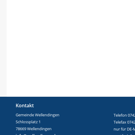
Kontakt
Gemeinde Wellendingen
Telefon 074
Schlossplatz 1
Telefax 074
78669 Wellendingen
nur für DE-M