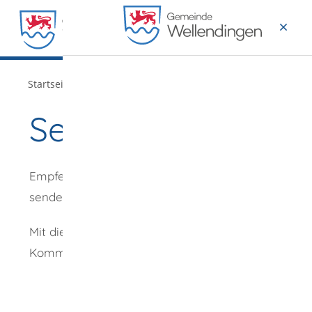
MENÜ
/
Startseite
Verwaltung
Seite empfehlen
Empfehlung
senden an
*
Mit diesem
Kommentar