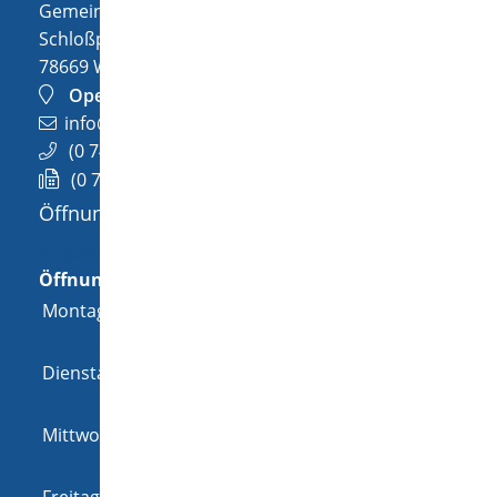
Gemeinde Wellendingen
Schloßplatz 1
78669
Wellendingen
OpenStreetMap
info@wellendingen.de
(0
74
26) 94
02-0
(0
74
26) 94
02-25
Öffnungszeiten
Allgemeine Öffnungszeit
Öffnungszeiten
Montag
08:00 Uhr
-
12:00 Uhr
und
14:00 Uhr
-
18:00 Uhr
Dienstag
08:00 Uhr
-
12:00 Uhr
und
14:00 Uhr
-
16:00 Uhr
Mittwoch
08:00 Uhr
-
12:00 Uhr
und
14:00 Uhr
-
16:00 Uhr
Freitag
08:00 Uhr
-
12:00 Uhr