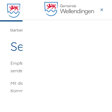
MENÜ
/
Startseite
Verwaltung
Seite empfehlen
Empfehlung
senden an
*
Mit diesem
Kommentar