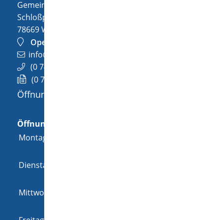
Gemeinde Wellendingen
Schloßplatz 1
78669
Wellendingen
OpenStreetMap
info@wellendingen.de
(0
74
26) 94
02-0
(0
74
26) 94
02-25
Öffnungszeiten
Allgemeine Öffnungszeit
Öffnungszeiten
Montag
08:00 Uhr
-
12:00 Uhr
und
14:00 Uhr
-
18:00 Uhr
Dienstag
08:00 Uhr
-
12:00 Uhr
und
14:00 Uhr
-
16:00 Uhr
Mittwoch
08:00 Uhr
-
12:00 Uhr
und
14:00 Uhr
-
16:00 Uhr
Freitag
08:00 Uhr
-
12:00 Uhr