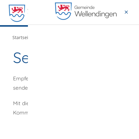
MENÜ
/
Startseite
Verwaltung
Seite empfehlen
Empfehlung
senden an
*
Mit diesem
Kommentar