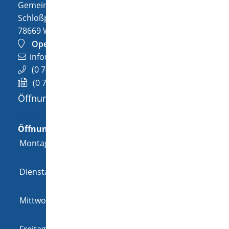
Gemeinde Wellendingen
Schloßplatz 1
78669
Wellendingen
OpenStreetMap
info@wellendingen.de
(0
74
26) 94
02-0
(0
74
26) 94
02-25
Öffnungszeiten
Allgemeine Öffnungszeit
Öffnungszeiten
Montag
08:00 Uhr
-
12:00 Uhr
und
14:00 Uhr
-
18:00 Uhr
Dienstag
08:00 Uhr
-
12:00 Uhr
und
14:00 Uhr
-
16:00 Uhr
Mittwoch
08:00 Uhr
-
12:00 Uhr
und
14:00 Uhr
-
16:00 Uhr
Freitag
08:00 Uhr
-
12:00 Uhr