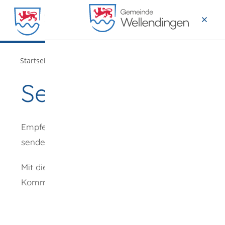
MENÜ
/
Startseite
Verwaltung
Seite empfehlen
Empfehlung
senden an
*
Mit diesem
Kommentar