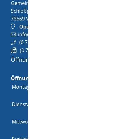
Gemeinde Wellendingen
Schloßplatz 1
78669
Wellendingen
OpenStreetMap
info@wellendingen.de
(0
74
26) 94
02-0
(0
74
26) 94
02-25
Öffnungszeiten
Allgemeine Öffnungszeit
Öffnungszeiten
Montag
08:00 Uhr
-
12:00 Uhr
und
14:00 Uhr
-
18:00 Uhr
Dienstag
08:00 Uhr
-
12:00 Uhr
und
14:00 Uhr
-
16:00 Uhr
Mittwoch
08:00 Uhr
-
12:00 Uhr
und
14:00 Uhr
-
16:00 Uhr
Freitag
08:00 Uhr
-
12:00 Uhr