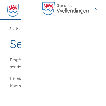
MENÜ
/
Startseite
Verwaltung
Seite empfehlen
Empfehlung
senden an
*
Mit diesem
Kommentar