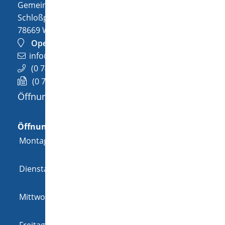
Gemeinde Wellendingen
Schloßplatz 1
78669
Wellendingen
OpenStreetMap
info@wellendingen.de
(0
74
26) 94
02-0
(0
74
26) 94
02-25
Öffnungszeiten
Allgemeine Öffnungszeit
Öffnungszeiten
Montag
08:00 Uhr
-
12:00 Uhr
und
14:00 Uhr
-
18:00 Uhr
Dienstag
08:00 Uhr
-
12:00 Uhr
und
14:00 Uhr
-
16:00 Uhr
Mittwoch
08:00 Uhr
-
12:00 Uhr
und
14:00 Uhr
-
16:00 Uhr
Freitag
08:00 Uhr
-
12:00 Uhr