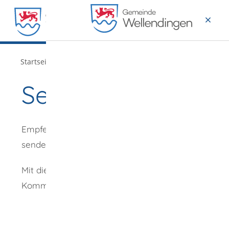
MENÜ
/
Startseite
Verwaltung
Seite empfehlen
Empfehlung
senden an
*
Mit diesem
Kommentar