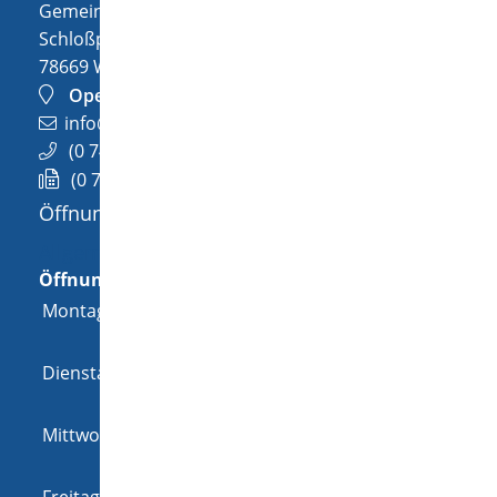
Gemeinde Wellendingen
Schloßplatz 1
78669
Wellendingen
OpenStreetMap
info@wellendingen.de
(0
74
26) 94
02-0
(0
74
26) 94
02-25
Öffnungszeiten
Allgemeine Öffnungszeit
Öffnungszeiten
Montag
08:00 Uhr
-
12:00 Uhr
und
14:00 Uhr
-
18:00 Uhr
Dienstag
08:00 Uhr
-
12:00 Uhr
und
14:00 Uhr
-
16:00 Uhr
Mittwoch
08:00 Uhr
-
12:00 Uhr
und
14:00 Uhr
-
16:00 Uhr
Freitag
08:00 Uhr
-
12:00 Uhr