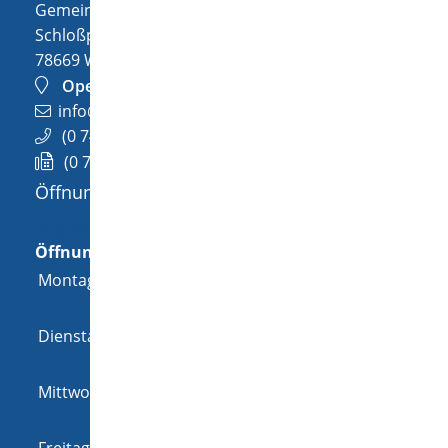
Gemeinde Wellendingen
Schloßplatz 1
78669
Wellendingen
OpenStreetMap
info@wellendingen.de
(0
74
26) 94
02-0
(0
74
26) 94
02-25
Öffnungszeiten
Allgemeine Öffnungszeit
Öffnungszeiten
Montag
08:00 Uhr
-
12:00 Uhr
und
14:00 Uhr
-
18:00 Uhr
Dienstag
08:00 Uhr
-
12:00 Uhr
und
14:00 Uhr
-
16:00 Uhr
Mittwoch
08:00 Uhr
-
12:00 Uhr
und
14:00 Uhr
-
16:00 Uhr
Freitag
08:00 Uhr
-
12:00 Uhr