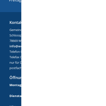
Kontakt
Gemeinde Wellendingen
Schlossplatz 1
78669 Wellendingen
info@wellendingen.de
Telefon 07426/9402-0
Telefax 07426/9402-25
nur für DE-Mail:
postfach@wellendingen.de-mail.de
Öffnungszeiten
Montag
08:00 Uhr - 12:00 Uhr
14:00 Uhr - 18:00 Uhr
Dienstag
08:00 Uhr - 12:00 Uhr
14:00 Uhr - 16:00 Uhr