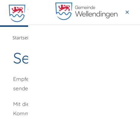
MENÜ
/
/
Startseite
Verwaltung
Ämter
Seite empfehlen
Empfehlung
senden an
*
Mit diesem
Kommentar