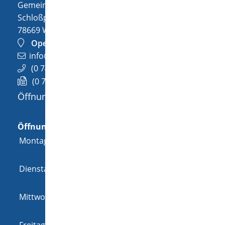
Gemeinde Wellendingen
Schloßplatz 1
78669
Wellendingen
OpenStreetMap
info@wellendingen.de
(0
74
26) 94
02-0
(0
74
26) 94
02-25
Öffnungszeiten
Allgemeine Öffnungszeit
Öffnungszeiten
Montag
08:00 Uhr
-
12:00 Uhr
und
14:00 Uhr
-
18:00 Uhr
Dienstag
08:00 Uhr
-
12:00 Uhr
und
14:00 Uhr
-
16:00 Uhr
Mittwoch
08:00 Uhr
-
12:00 Uhr
und
14:00 Uhr
-
16:00 Uhr
Freitag
08:00 Uhr
-
12:00 Uhr