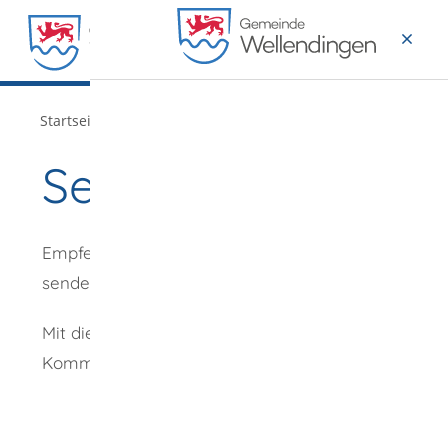
MENÜ
/
Startseite
Verwaltung
Seite empfehlen
Empfehlung
senden an
*
Mit diesem
Kommentar