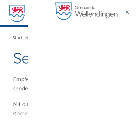
MENÜ
/
Startseite
Verwaltung
Seite empfehlen
Empfehlung
senden an
*
Mit diesem
Kommentar