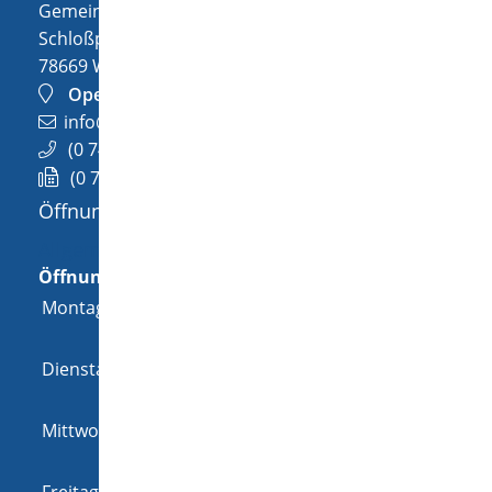
Gemeinde Wellendingen
Schloßplatz 1
78669
Wellendingen
OpenStreetMap
info@wellendingen.de
(0
74
26) 94
02-0
(0
74
26) 94
02-25
Öffnungszeiten
Allgemeine Öffnungszeit
Öffnungszeiten
Montag
08:00 Uhr
-
12:00 Uhr
und
14:00 Uhr
-
18:00 Uhr
Dienstag
08:00 Uhr
-
12:00 Uhr
und
14:00 Uhr
-
16:00 Uhr
Mittwoch
08:00 Uhr
-
12:00 Uhr
und
14:00 Uhr
-
16:00 Uhr
Freitag
08:00 Uhr
-
12:00 Uhr