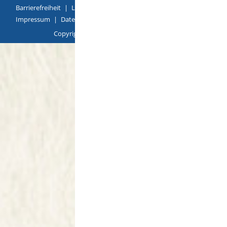
Barrierefreiheit
|
Leichte Sprache
|
Gebärdensprache
|
Impressum
|
Datenschutz
|
Übersicht
Copyright © 2018 |
p
owered by
Komm.ONE