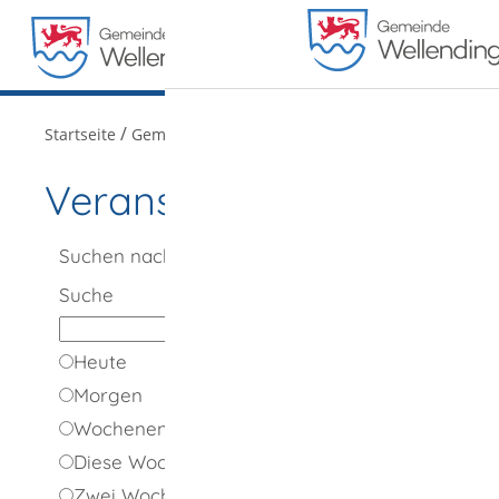
MENÜ
/
/
Startseite
Gemeindeportrait
Veranstaltungen
Veranstaltungen
Suchen nach
Suche
Heute
Morgen
Wochenende
Diese Woche
Zwei Wochen