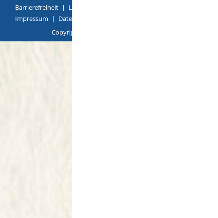
Barrierefreiheit
|
Leichte Sprache
|
Gebärdensprache
|
Impressum
|
Datenschutz
|
Übersicht
Copyright © 2018 |
p
owered by
Komm.ONE