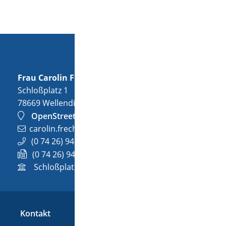
Frau
Carolin
Frech
Schloßplatz 1
78669
Wellendingen
OpenStreetMap
carolin.frech@wellendingen.de
(0
74
26) 94
02-32
(0
74
26) 94
02-732
Schloßplatz 1, 78669 Wellendingen
Kontakt