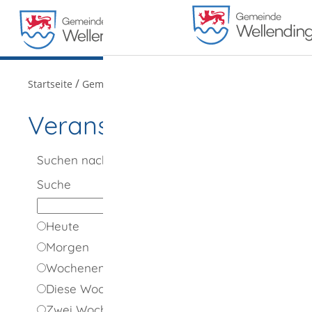
MENÜ
/
/
Startseite
Gemeindeportrait
Veranstaltungen
Veranstaltungen
Suchen nach
Suche
Heute
Morgen
Wochenende
Diese Woche
Zwei Wochen