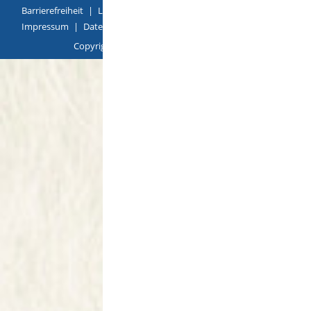
Barrierefreiheit
|
Leichte Sprache
|
Gebärdensprache
|
Impressum
|
Datenschutz
|
Übersicht
Copyright © 2018 |
p
owered by
Komm.ONE