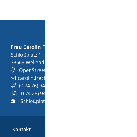
Frau
Carolin
Frech
Schloßplatz 1
78669
Wellendingen
OpenStreetMap
carolin.frech@wellendingen.de
(0
74
26) 94
02-32
(0
74
26) 94
02-732
Schloßplatz 1, 78669 Wellendingen
Kontakt