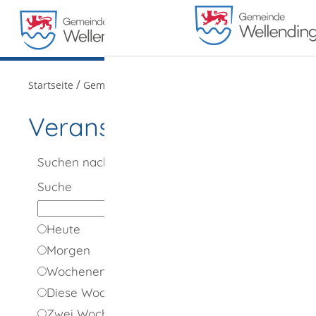
MENÜ
/
/
Startseite
Gemeindeportrait
Veranstaltungen
Veranstaltungen
Suchen nach
Suche
Heute
Morgen
Wochenende
Diese Woche
Zwei Wochen