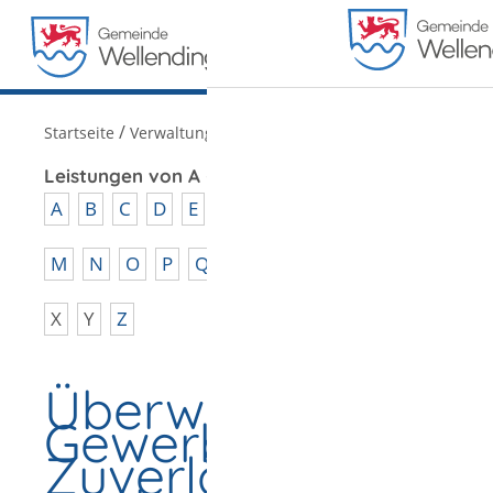
MENÜ
/
Startseite
Verwaltung
Leistungen von A - Z
A
B
C
D
E
F
G
H
I
J
K
L
M
N
O
P
Q
R
S
T
U
V
W
X
Y
Z
Überwachungsbed
Gewerbe -
Zuverlässigkeit