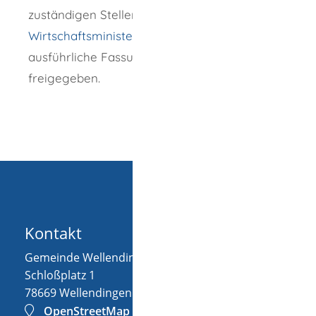
zuständigen Stellen. Das
Finanz- und
Wirtschaftsministerium
hat dessen
ausführliche Fassung am 05.03.2015
freigegeben.
Kontakt
Gemeinde Wellendingen
Schloßplatz 1
78669
Wellendingen
OpenStreetMap