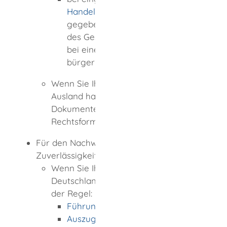
Handelsregisterauszug
und
gegebenenfalls eine Ausfertigung
des Gesellschaftsvertrages (z.B.
bei einer Gesellschaft
bürgerlichen Rechts (GbR))
Wenn Sie Ihren Unternehmenssitz im
Ausland haben, benötigen Sie
Dokumente aus dem Sitzland, die die
Rechtsform nachweisen.
Für den Nachweis der persönlichen
Zuverlässigkeit:
Wenn Sie Ihren Wohnsitz in
Deutschland haben, benötigen Sie in
der Regel:
Führungszeugnis
Auszug aus dem