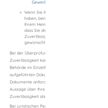
Gewerbezentralregister
Wenn Sie Ihren Wohnsitz im Ausland
haben, benötigen Sie Dokumente aus
Ihrem Heimatland, die nachweisen,
dass Sie die persönliche
Zuverlässigkeit zur Ausübung der
gewünschten Dienstleistung besitzen.
Bei der Überprüfung der persönlichen
Zuverlässigkeit kann die genehmigende
Behörde im Einzelfall neben den
aufgeführten Dokumenten weitere
Dokumente anfordern, die geeignet sind, eine
Aussage über Ihre persönliche
Zuverlässigkeit als Antragsteller zu treffen.
Bei juristischen Personen (GmbH,