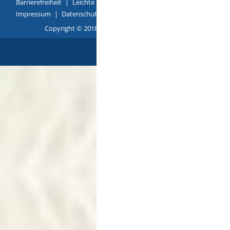
Barrierefreiheit
|
Leichte Sprache
|
Gebärdensprache
|
Impressum
|
Datenschutz
|
Übersicht
Copyright © 2018 - 2022 |
p
owered by
Komm.ONE