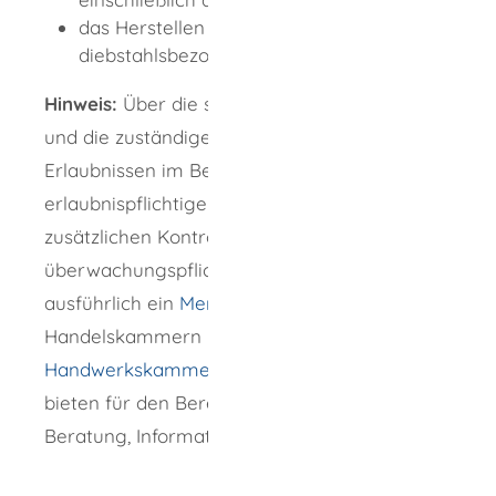
das Herstellen und Vertreiben spezieller
diebstahlsbezogener Öffnungswerkzeuge.
Hinweis:
Über die speziellen Voraussetzungen
und die zuständigen Stellen zur Erteilung von
Erlaubnissen im Bereich der
erlaubnispflichtigen Gewerbe und die
zusätzlichen Kontrollen im Bereich der
überwachungspflichtigen Gewerbe informiert
ausführlich ein
Merkblatt
der Industrie- und
Handelskammern in Baden-Württemberg. Die
Handwerkskammern
in Baden-Württemberg
bieten für den Bereich des Handwerks
Beratung, Informationen und Merkblätter an.