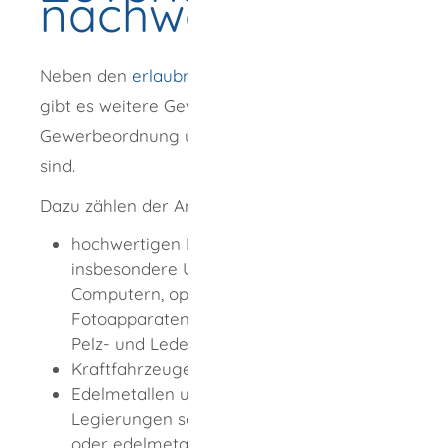
nachweisen
Neben den
erlaubnispflichtigen Gewerben
gibt es weitere Gewerbe, die nach § 38
Gewerbeordnung überwachungsbedürftig
sind.
Dazu zählen der An- und Verkauf von
hochwertigen Konsumgütern,
insbesondere Unterhaltungselektronik,
Computern, optischen Erzeugnissen,
Fotoapparaten, Videokameras, Teppichen,
Pelz- und Lederbekleidung,
Kraftfahrzeugen und Fahrrädern,
Edelmetallen und edelmetallhaltigen
Legierungen sowie Waren aus Edelmetall
oder edelmetallhaltigen Legierungen,