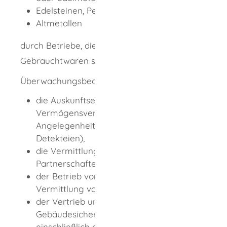
Edelsteinen, Perlen und Schmuck,
Altmetallen
durch Betriebe, die auf den Handel mit
Gebrauchtwaren spezialisiert sind.
Überwachungsbedürftig sind auch
die Auskunftserteilung über
Vermögensverhältnisse und persönliche
Angelegenheiten (Auskunfteien,
Detekteien),
die Vermittlung von Eheschließungen,
Partnerschaften und Bekanntschaften,
der Betrieb von Reisebüros und die
Vermittlung von Unterkünften,
der Vertrieb und Einbau von
Gebäudesicherungseinrichtungen
einschließlich der Schlüsseldienste,