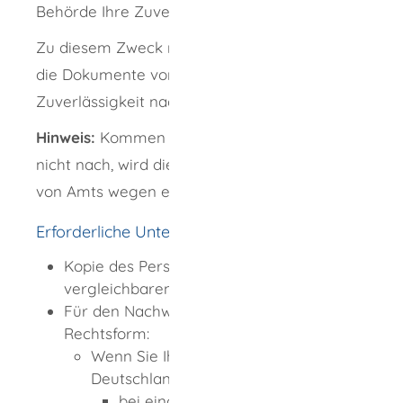
Behörde Ihre Zuverlässigkeit.
Zu diesem Zweck müssen Sie unverzüglich
die Dokumente vorlegen, die Ihre persönliche
Zuverlässigkeit nachweisen.
Hinweis:
Kommen Sie dieser Verpflichtung
nicht nach, wird die Behörde diese Auskünfte
von Amts wegen einholen.
Erforderliche Unterlagen
Kopie des Personalausweises oder eines
vergleichbaren Identifikationspapiers
Für den Nachweis zur unternehmerischen
Rechtsform:
Wenn Sie Ihren Unternehmenssitz in
Deutschland haben, benötigen Sie:
bei eingetragenen Unternehmen: