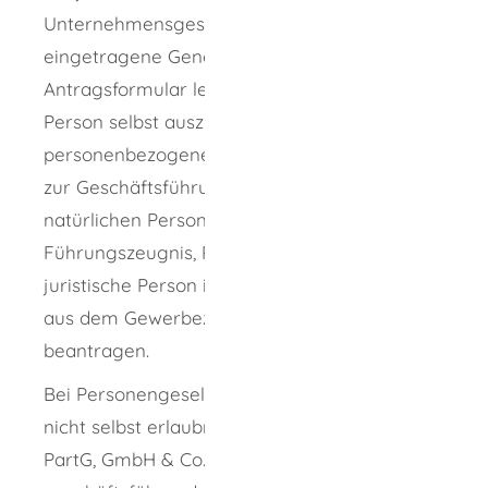
Unternehmensgesellschaften, AG,
eingetragene Genossenschaften) ist das
Antragsformular lediglich für die juristische
Person selbst auszufüllen. Alle
personenbezogenen Unterlagen sind für alle
zur Geschäftsführung berechtigten
natürlichen Personen einzureichen (z.B.
Führungszeugnis, Personalpapiere). Für die
juristische Person ist außerdem ein Auszug
aus dem Gewerbezentralregister zu
beantragen.
Bei Personengesellschaften, die als solche
nicht selbst erlaubnisfähig sind (GbR, KG, OHG,
PartG, GmbH & Co. KG), benötigt jeder