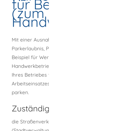
für Betriebe
(zum Beispiel
Handwerkerparka
Mit einer Ausnahmegenehmigung
Parkerlaubnis, Parkerleichterung (zum
Beispiel für Werkstattwagen eines
Handwerkbetriebes) können Sie Fahrzeuge
Ihres Betriebes für die Dauer des
Arbeitseinsatzes in bestimmten Bereichen
parken.
Zuständige Stelle
die Straßenverkehrsbehörde
(Stadtverwaltung oder Landratsamt)