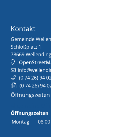
Kontakt
Gemeinde Wellendingen
Schloßplatz 1
78669
Wellendingen
OpenStreetMap
info@wellendingen.de
(0
74
26) 94
02-0
(0
74
26) 94
02-25
Öffnungszeiten
Allgemeine Öffnungszeit
Öffnungszeiten
Montag
08:00 Uhr
-
12:00 Uhr
und
14:00 Uhr
-
18:00 Uhr