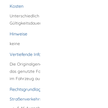
Kosten
Unterschiedlich je nach Zahl der Fahrzeuge,
Gültigkeitsdauer und Geltungsbereich.
Hinweise
keine
Vertiefende Informationen
Die Originalgenehmigung gilt jeweils nur für
das genutzte Fahrzeug und muss gut sichtbar
im Fahrzeug ausgelegt werden.
Rechtsgrundlage
Straßenverkehrs-Ordnung (StVO)
: