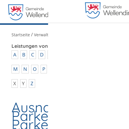
MENÜ
/
Startseite
Verwaltung
Leistungen von A - Z
A
B
C
D
E
F
G
H
I
J
K
L
M
N
O
P
Q
R
S
T
U
V
W
X
Y
Z
Ausnahmegenehm
Parkerlaubnis,
Parkerleichterung