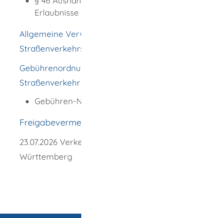
§ 46 Ausnahmegenehmigungen,
Erlaubnisse und Bewohnerparkausweise
Allgemeine Verwaltungsvorschrift zur
Straßenverkehrs-Ordnung (VwV-StVO)
Gebührenordnung für Maßnahmen im
Straßenverkehr (GebOSt)
:
Gebühren-Nummer
264
Freigabevermerk
23.07.2026 Verkehrsministerium Baden-
Württemberg