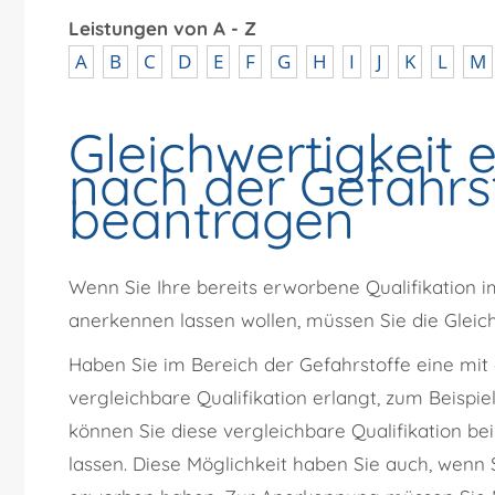
Leistungen von A - Z
A
B
C
D
E
F
G
H
I
J
K
L
M
Gleichwertigkeit e
nach der Gefahrs
beantragen
Wenn Sie Ihre bereits erworbene Qualifikation i
anerkennen lassen wollen, müssen Sie die Gleich
Haben Sie im Bereich der Gefahrstoffe eine mi
vergleichbare Qualifikation erlangt, zum Beispi
können Sie diese vergleichbare Qualifikation be
lassen. Diese Möglichkeit haben Sie auch, wenn 