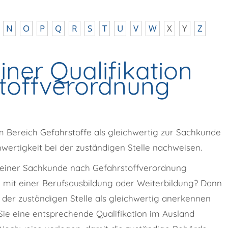
N
O
P
Q
R
S
T
U
V
W
X
Y
Z
iner Qualifikation
toffverordnung
m Bereich Gefahrstoffe als gleichwertig zur Sachkunde
wertigkeit bei der zuständigen Stelle nachweisen.
t einer Sachkunde nach Gefahrstoffverordnung
el mit einer Berufsausbildung oder Weiterbildung? Dann
i der zuständigen Stelle als gleichwertig anerkennen
Sie eine entsprechende Qualifikation im Ausland