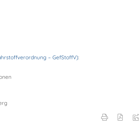
hrstoffverordnung – GefStoffV)
:
ionen
erg