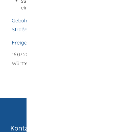
§§ 21 bis 25 Verfahren bei der Erteilung
einer Fahrerlaubnis
Gebührenordnung für Maßnahmen im
Straßenverkehr (GebOSt)
Freigabevermerk
16.07.2025 Verkehrsministerium Baden-
Württemberg
Kontakt