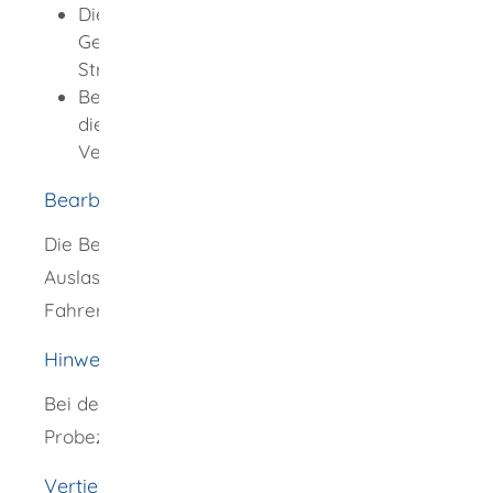
Die Gebühr richtet sich nach der
Gebührenordnung für Maßnahmen im
Straßenverkehr (GebOSt)
Bei Direktversand des Führerscheins an
die Wohnanschrift fällt eine zusätzliche
Versandgebühr an.
Bearbeitungsdauer
Die Bearbeitungsdauer richtet sich je nach
Auslastung der jeweiligen
Fahrerlaubnisbehörde.
Hinweise
Bei der Fahrerlaubnis Klasse T besteht keine
Probezeit.
Vertiefende Informationen