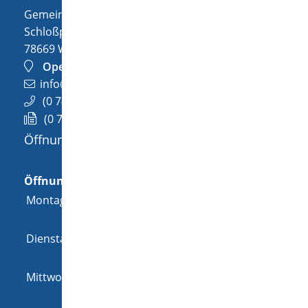
Gemeinde Wellendingen
Schloßplatz 1
78669
Wellendingen
OpenStreetMap
info@wellendingen.de
(0
74
26) 94
02-0
(0
74
26) 94
02-25
Öffnungszeiten
Allgemeine Öffnungszeit
Öffnungszeiten
Montag
08:00 Uhr
-
12:00 Uhr
und
14:00 Uhr
-
18:00 Uhr
Dienstag
08:00 Uhr
-
12:00 Uhr
und
14:00 Uhr
-
16:00 Uhr
Mittwoch
08:00 Uhr
-
12:00 Uhr
und
14:00 Uhr
-
16:00 Uhr