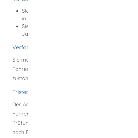
Sie müssen Ihren ordentlichen Wohnsitz
in der Bundesrepublik Deutschland haben.
Sie müssen das Mindestalter von 16
Jahren erreicht haben.
Verfahrensablauf
Sie müssen einen Antrag auf Erteilung einer
Fahrerlaubnis Klasse T bei der für Sie
zuständigen Fahrerlaubnisbehörde stellen.
Fristen
Der Antrag auf Ersterteilung einer
Fahrerlaubnis verfällt, wenn die theoretische
Prüfung nicht innerhalb von zwölf Monaten
nach Eingang des Prüfauftrags oder die