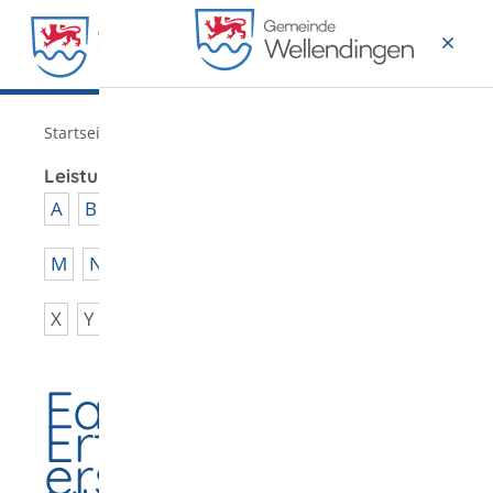
MENÜ
/
Startseite
Verwaltung
Leistungen von A - Z
A
B
C
D
E
F
G
H
I
J
K
L
M
N
O
P
Q
R
S
T
U
V
W
X
Y
Z
Fahrerlaubnis
Erteilung
erstmalig für die