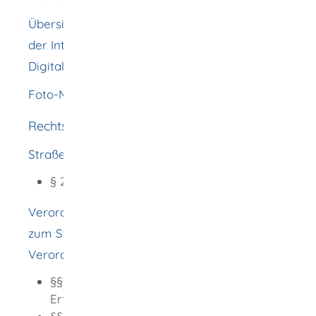
Übersicht über die Fahrerlaubnisklassen auf
der Internetseite des Bundesministeriums für
Digitales und Verkehr (BMDV)
Foto-Mustertafel (Bundesdruckerei)
Rechtsgrundlage
Straßenverkehrsgesetz (StVG):
§ 2 Fahrerlaubnis und Führerschein
Verordnung über die Zulassung von Personen
zum Straßenverkehr (Fahrerlaubnis-
Verordnung- FeV):
§§ 7 bis 20 Voraussetzungen für die
Erteilung einer Fahrerlaubnis