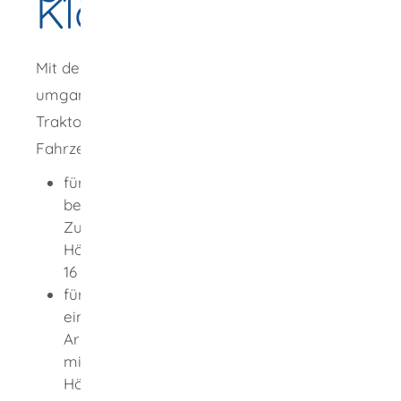
Klasse T
Mit der Fahrerlaubnis Klasse T,
umgangssprachlich "Großer
Traktorführerschein", dürfen Sie folgende
Fahrzeuge mit Anhängern fahren:
für land oder forstwirtschaftliche Zwecke
bestimmte und eingesetzte
Zugmaschinen mit einer baulichen
Höchstgeschwindigkeit von 60 km/h (von
16 bis 18 Jahren: 40 km/h)
für diese Zwecke bestimmte und
eingesetzte selbstfahrende
Arbeitsmaschinen und Futtermischwagen
mit einer baulichen
Höchstgeschwindigkeit von 40 km/h