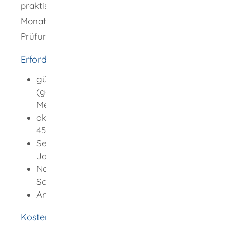
praktische Prüfung nicht innerhalb von zwölf
Monaten nach Bestehen der theoretischen
Prüfung bestanden worden ist.
Erforderliche Unterlagen
gültiger Personalausweis oder Pass
(gegebenenfalls mit aktueller
Meldebescheinigung)
aktuelles biometrisches Foto (Größe
45x35 mm, Hochformat, Frontalaufnahme)
Sehtestbescheinigung (nicht älter als 2
Jahre)
Nachweis über die Teilnahme an einer
Schulung in Erster Hilfe
Angaben zur Fahrschule
Kosten