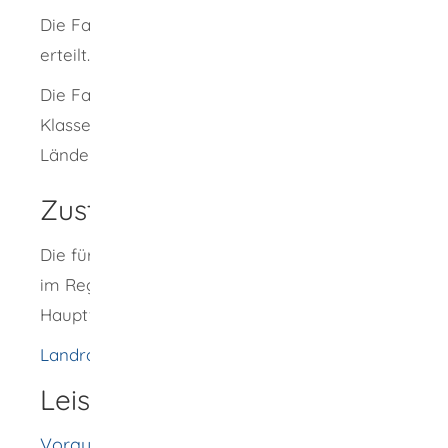
Die Fahrerlaubnisklasse T wird unbefristet
erteilt.
Die Fahrerlaubnisklasse T ist eine nationale
Klasse. Sie gilt nur bedingt in anderen
Ländern.
Zuständige Stelle
Die für Sie zuständige Fahrerlaubnisbehörde;
im Regelfall jene, an welcher Sie ihren
Hauptwohnsitz haben
Landratsamt Rottweil
Leistungsdetails
Voraussetzungen