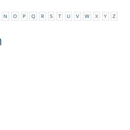
N
O
P
Q
R
S
T
U
V
W
X
Y
Z
n