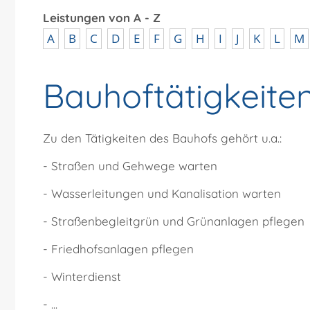
Leistungen von A - Z
A
B
C
D
E
F
G
H
I
J
K
L
M
Bauhoftätigkeite
Zu den Tätigkeiten des Bauhofs gehört u.a.:
- Straßen und Gehwege warten
- Wasserleitungen und Kanalisation warten
- Straßenbegleitgrün und Grünanlagen pflegen
- Friedhofsanlagen pflegen
- Winterdienst
- ...