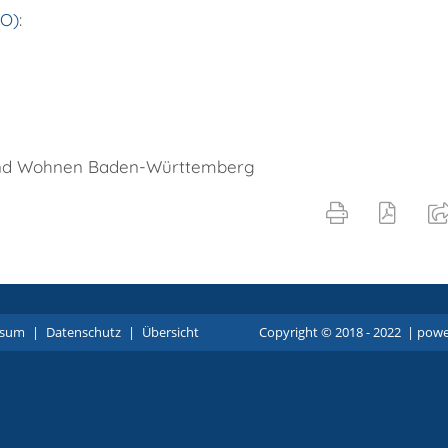
BO)
:
g und Wohnen Baden-Württemberg
ssum
|
Datenschutz
|
Übersicht
Copyright © 2018 - 2022 |
p
owe