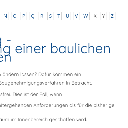
N
O
P
Q
R
S
T
U
V
W
X
Y
Z
 -
g einer baulichen
en
ge ändern lassen? Dafür kommen ein
 Baugenehmigungsverfahren in Betracht.
rei. Dies ist der Fall, wenn
itergehenden Anforderungen als für die bisherige
aum im Innenbereich geschaffen wird.