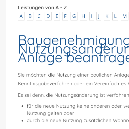
Leistungen von A - Z
A
B
C
D
E
F
G
H
I
J
K
L
M
Baugenehmigung
Nutzungsänderun
Anlage beantrag
Sie möchten die Nutzung einer baulichen Anla
Kenntnisgabeverfahren oder ein Vereinfachtes
Es sei denn, die Nutzungsänderung ist verfahrensf
für die neue Nutzung keine anderen oder we
Nutzung gelten oder
durch die neue Nutzung zusätzlichen Wohnr