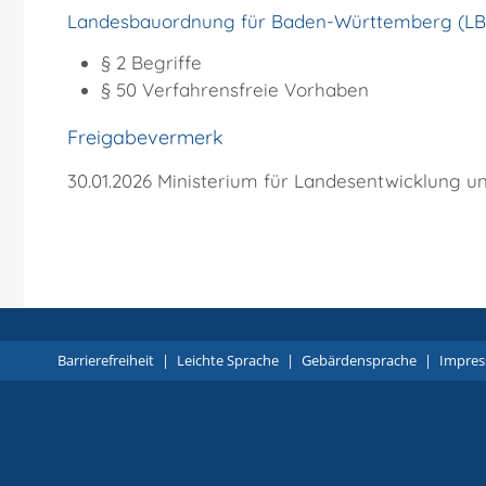
Landesbauordnung für Baden-Württemberg (L
§ 2 Begriffe
§ 50 Verfahrensfreie Vorhaben
Freigabevermerk
30.01.2026 Ministerium für Landesentwicklun
Barrierefreiheit
|
Leichte Sprache
|
Gebärdensprache
|
Impre