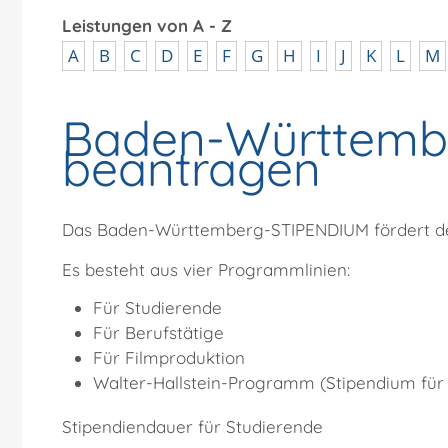
Leistungen von A - Z
A
B
C
D
E
F
G
H
I
J
K
L
M
Baden-Württemb
beantragen
Das Baden-Württemberg-STIPENDIUM fördert den
Es besteht aus vier Programmlinien:
Für Studierende
Für Berufstätige
Für Filmproduktion
Walter-Hallstein-Programm (Stipendium für
Stipendiendauer für Studierende