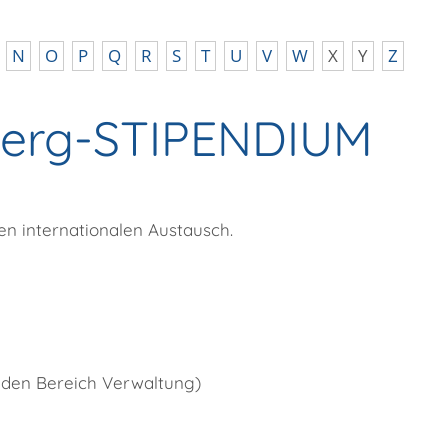
N
O
P
Q
R
S
T
U
V
W
X
Y
Z
erg-STIPENDIUM
 internationalen Austausch.
 den Bereich Verwaltung)