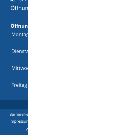
Öffnungszeiten
Allgemeine Öffnungszeit
Öffnungszeiten
Montag
08:00 Uhr
-
12:00 Uhr
und
14:00 Uhr
-
18:00 Uhr
Dienstag
08:00 Uhr
-
12:00 Uhr
und
14:00 Uhr
-
16:00 Uhr
Mittwoch
08:00 Uhr
-
12:00 Uhr
und
14:00 Uhr
-
16:00 Uhr
Freitag
08:00 Uhr
-
12:00 Uhr
Barrierefreiheit
|
Leichte Sprache
|
Gebärdensprache
|
Impressum
|
Datenschutz
|
Übersicht
Copyright © 2018 - 2022 |
p
owered by
Komm.ONE