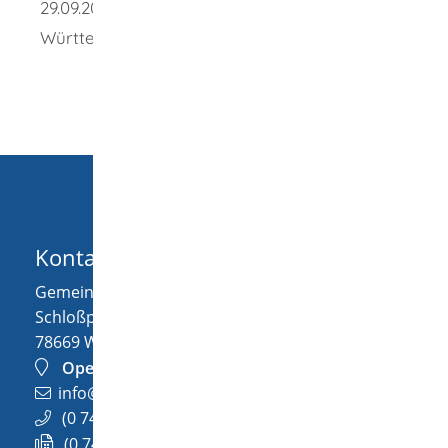
29.09.2025 Justizministerium Baden-
Württemberg
Kontakt
Gemeinde Wellendingen
Schloßplatz 1
78669
Wellendingen
OpenStreetMap
info@wellendingen.de
(0
74
26) 94
02-0
(0
74
26) 94
02-25