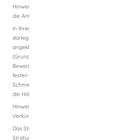
Hinweis:
Ein Anwalt oder eine Anwältin ist für
die Antragstellung nicht erforderlich.
In Ihrem Antrag müssen Sie deutlich
darlegen, was (Gegenstand) Sie von der
angeklagten Person erwarten und warum
(Grund). Der Antrag sollte außerdem die
Beweismittel enthalten. Sie müssen keinen
festen Betrag für die Höhe des
Schmerzensgeldes nennen. Das Gericht wird
die Höhe festlegen.
Hinweis:
Sie können den Antrag bis zur
Verkündung des Urteils zurücknehmen.
Das Strafgericht entscheidet im Rahmen des
Strafurteils über den zivilrechtlichen