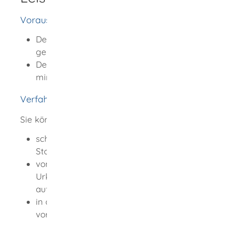
Voraussetzungen
Der Anspruch darf noch nicht anderweitig
gerichtlich geltend gemacht worden sein.
Der oder die Angeklagte muss zur Tatzeit
mindestens 18 Jahre alt gewesen sein.
Verfahrensablauf
Sie können den Antrag auf Adhäsion
schriftlich bei Gericht oder bei der
Staatsanwaltschaft stellen oder
von Urkundsbeamten oder
Urkundsbeamtinnen des Gerichts
aufnehmen lassen oder
in der Hauptverhandlung mündlich
vortragen.