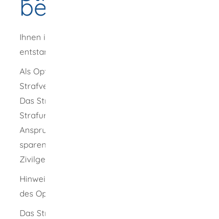
beantragen
Ihnen ist durch eine Straftat Schaden
entstanden?
Als Opfer können Sie diesen Schaden im
Strafverfahren geltend machen.
Das Strafgericht entscheidet im Rahmen des
Strafurteils auch über den zivilrechtlichen
Anspruch (Adhäsionsverfahren). Dadurch
sparen Sie eine weitere Klage vor einem
Zivilgericht.
Hinweis:
Dieses Recht steht auch den Erben
des Opfers zu.
Das Strafgericht entscheidet nicht über den