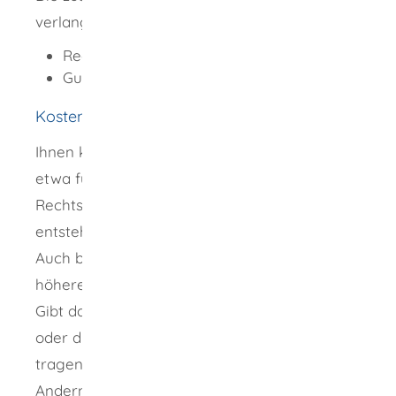
verlangen, beispielsweise:
Rechnungen
Gutachten
Kosten
Ihnen können in dem Verfahren Auslagen,
etwa für die Beauftragung einer
Rechtsanwältin oder eines Rechtsanwalts,
entstehen.
Auch bei Gericht können durch Ihren Antrag
höhere Kosten verursacht werden.
Gibt das Gericht Ihrem Antrag statt, hat der
oder die Angeklagte auch diese Kosten zu
tragen.
Andernfalls entscheidet das Gericht, wer die