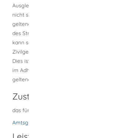
Ausgleich, falls es die angeklagte Person für
nicht schuldig hält. Dasselbe gilt, wenn der
geltend gemachte Anspruch nach Auffassung
des Strafgerichts nicht besteht. Das Opfer
kann seine Ansprüche dann vor einem
Zivilgericht geltend machen.
Dies ist auch möglich, wenn das Strafgericht
im Adhäsionsverfahren nur einen Teil des
geltend gemachten Anspruchs zuerkennt.
Zuständige Stelle
das für das Strafverfahren zuständige Gericht
Amtsgericht Rottweil
Leistungsdetails