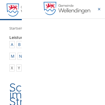
MENÜ
/
Startseite
Verwaltung
Leistungen von A - Z
A
B
C
D
E
F
G
H
I
J
K
L
M
N
O
P
Q
R
S
T
U
V
W
X
Y
Z
Schadensausgleic
im
Strafverfahren