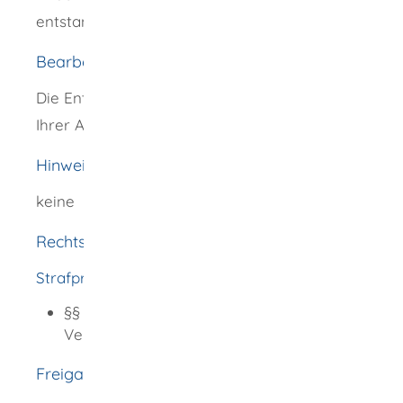
entstandenen Auslagen tragen muss.
Bearbeitungsdauer
Die Entscheidung des Gerichtes hängt von
Ihrer Antragstellung im Verfahren ab.
Hinweise
keine
Rechtsgrundlage
Strafprozessordnung (StPO):
§§ 403 - 406c Entschädigung des
Verletzten
Freigabevermerk