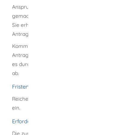
Anspruch, der im Adhäsionsantrag geltend
gemacht wurde.
Sie erhalten eine Abschrift des Urteils und auf
Antrag eine vollstreckbare Ausfertigung.
Kommt das Gericht zum Ergebnis, dass der
Antrag unzulässig oder unbegründet ist, sieht
es durch Beschluss von einer Entscheidung
ab.
Fristen
Reichen Sie Ihren Antrag möglichst frühzeitig
ein.
Erforderliche Unterlagen
Die zuständige Stelle kann Unterlagen