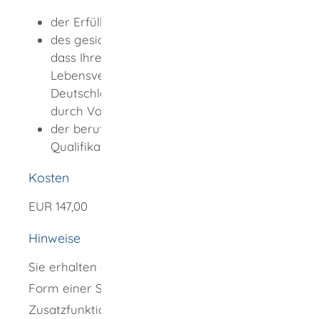
der Erfüllung der Pass- und Visumpflicht
des gesicherten Lebensunterhalts und
dass Ihre Integration in die
Lebensverhältnisse der Bundesrepublik
Deutschland gesichert ist (in der Regel
durch Vorlage des Arbeitsplatzangebotes)
der beruflichen oder wissenschaftlichen
Qualifikation
Kosten
EUR 147,00
Hinweise
Sie erhalten die Niederlassungserlaubnis in
Form einer Scheckkarte mit elektronischen
Zusatzfunktionen.