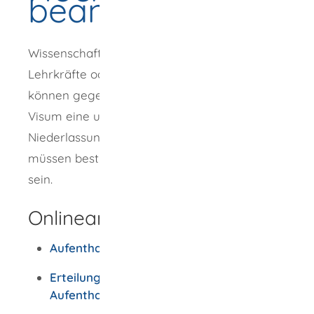
beantragen
Wissenschaftler oder Wissenschaftlerinnen,
Lehrkräfte oder
wissenschaftliches Personal
können gegebenenfalls i
m Anschluss an das
Visum eine unbefristete
Niederlassungserlaubnis erhalten. Dafür
müssen bestimmte Voraussetzungen erfüllt
sein.
Onlineantrag und Formulare
Aufenthaltstitel beantragen
Erteilung bzw. Verlängerung eines
Aufenthaltstitels - Antrag