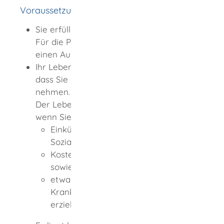
Voraussetzungen
Sie erfüllen die Pass- und Visumpflicht.
Für die Passpflicht reicht es, wenn Sie
einen Ausweisersatz besitzen.
Ihr Lebensunterhalt ist gesichert, ohne
dass Sie öffentliche Mittel in Anspruch
nehmen.
Der Lebensunterhalt gilt als gesichert,
wenn Sie
Einkünfte in Höhe des einfachen
Sozialhilferegelsatzes
zuzüglich
Kosten für Unterkunft und Heizung
sowie
etwaige
Krankenversicherungsbeiträge
erzielen.