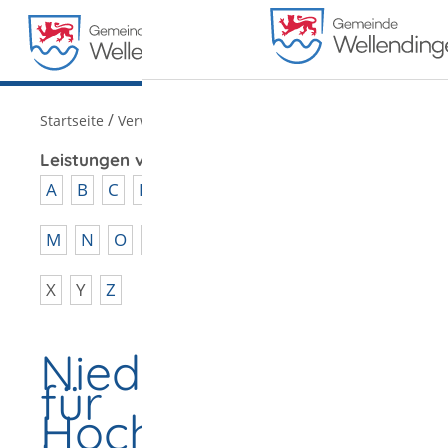
MENÜ
/
Startseite
Verwaltung
Leistungen von A - Z
A
B
C
D
E
F
G
H
I
J
K
L
M
N
O
P
Q
R
S
T
U
V
W
X
Y
Z
Niederlassungserl
für
Hochqualifizierte