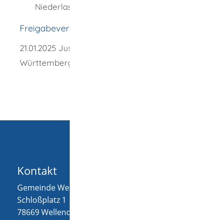
Niederlassungserlaubnis
Freigabevermerk
21.01.2025 Justizministerium Baden-
Württemberg
Kontakt
Gemeinde Wellendingen
Schloßplatz 1
78669
Wellendingen