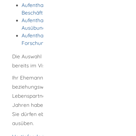
Aufenthaltserlaubnis zum Zweck der
Beschäftigung
Aufenthaltserlaubnis zum Zweck der
Ausübung einer selbständigen Tätigkeit
Aufenthaltserlaubnis zum Zweck der
Forschung
Die Auswahl des Aufenthaltstitels müssen Sie
bereits im Visumverfahren klären.
Ihr Ehemann oder Ihre Ehefrau
beziehungsweise Ihr Lebenspartner oder Ihre
Lebenspartnerin und Ihre Kinder unter 18
Jahren haben ein Recht auf Familiennachzug.
Sie dürfen ebenfalls eine Erwerbstätigkeit
ausüben.