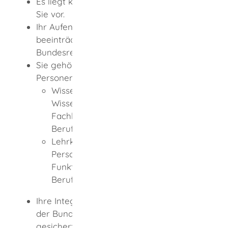
Es liegt kein Ausweisungsinteresse gegen
Sie vor.
Ihr Aufenthalt gefährdet oder
beeinträchtigt nicht die Interessen der
Bundesrepublik Deutschland.
Sie gehören zu folgenden
Personengruppen:
Wissenschaftler oder
Wissenschaftlerinnen mit besonderen
Fachkenntnissen und mehrjähriger
Berufserfahrung
Lehrkräfte oder wissenschaftliches
Personal in herausgehobener
Funktion und mehrjähriger
Berufserfahrung
Ihre Integration in die Lebensverhältnisse
der Bundesrepublik Deutschland ist
gesichert.