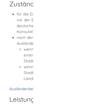
Zuständige Stelle
für die Erteilung eines nationalen Visums
vor der Einreise in das Bundesgebiet: die
deutsche Auslandsvertretung (Botschaft,
Konsulat)
nach der Einreise: die Ausländerbehörde
Ausländerbehörde ist
wenn Sie in einem Stadtkreis oder in
einer Großen Kreisstadt wohnen: die
Stadtverwaltung
wenn Sie in einer kreisangehörigen
Stadt oder Gemeinde wohnen: das
Landratsamt
Ausländerbehörde [Landratsamt Rottweil]
Leistungsdetails