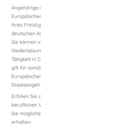
Angehörige der Mitgliedstaaten der
Europäischen Union (EU) haben aufgrund
ihres Freizügigkeitsrechts Zugang zum
deutschen Arbeitsmarkt.
Sie können im Rahmen ihres
Niederlassungsrechts eine selbständige
Tätigkeit in Deutschland ausüben. Dasselbe
gilt für sonstige Angehörige des
Europäischen Wirtschaftsraums (EWR) sowie
Staatsangehörige der Schweiz.
Erfüllen Sie die wissenschaftlichen oder
beruflichen Voraussetzungen nicht, können
Sie möglicherweise folgende Aufenthaltstitel
erhalten: