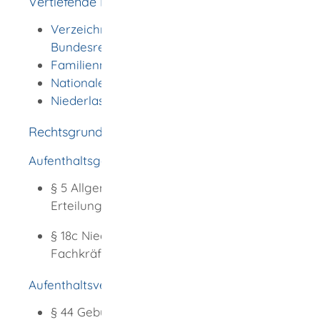
Vertiefende Informationen
Verzeichnis der Vertretungen der
Bundesrepublik Deutschland im Ausland
Familiennachzug
Nationales Visum
Niederlassungserlaubnis
Rechtsgrundlage
Aufenthaltsgesetz (AufenthG)
§ 5
Allgemeine
Erteilungsvoraussetzungen
§ 18c
Niederlassungserlaubnis für
Fachkräfte
Aufenthaltsverordnung (AufenthV)
§ 44
Gebühren für die