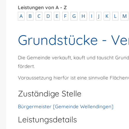
Leistungen von A - Z
A
B
C
D
E
F
G
H
I
J
K
L
M
Grundstücke - Ve
Die Gemeinde verkauft, kauft und tauscht Grund
fördert.
Voraussetzung hierfür ist eine sinnvolle Flächen
Zuständige Stelle
Bürgermeister [Gemeinde Wellendingen]
Leistungsdetails