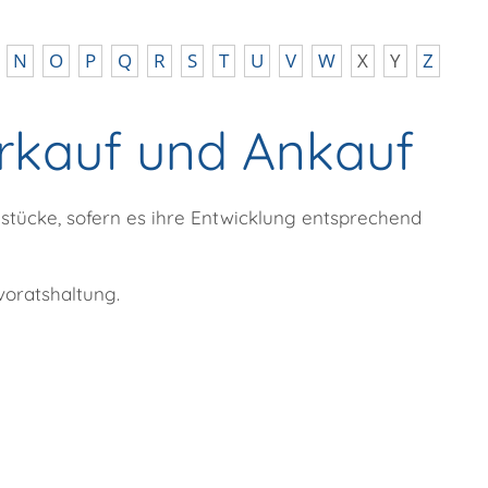
N
O
P
Q
R
S
T
U
V
W
X
Y
Z
rkauf und Ankauf
stücke, sofern es ihre Entwicklung entsprechend
voratshaltung.