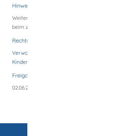
Hinweise
Weitere Auskünfte und Beratung erhalten Sie
beim
zuständigen Regierungspräsidium
Rechtsgrundlage
Verwaltungsvorschrift Frauen- und
Kinderschutzhäuser vom 16. April 2024
Freigabevermerk
02.06.2025 Regierungspräsidium Freiburg