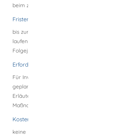
beim zuständigen Regierungspräsidium.
Fristen
bis zum 31.03. jedes Jahres (Förderanträge:
laufendes Jahr, Verwendungsnachweise:
Folgejahr)
Erforderliche Unterlagen
Für Investitionsförderung: Aufstellung der
geplanten Ausgaben mit Nennung und
Erläuterung zu den einzelnen geplanten
Maßnahmen (formlos).
Kosten
keine