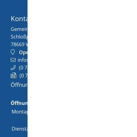
Kontakt
Gemeinde Wellendingen
Schloßplatz 1
78669
Wellendingen
OpenStreetMap
info@wellendingen.de
(0
74
26) 94
02-0
(0
74
26) 94
02-25
Öffnungszeiten
Allgemeine Öffnungszeit
Öffnungszeiten
Montag
08:00 Uhr
-
12:00 Uhr
und
14:00 Uhr
-
18:00 Uhr
Dienstag
08:00 Uhr
-
12:00 Uhr
und
14:00 Uhr
-
16:00 Uhr