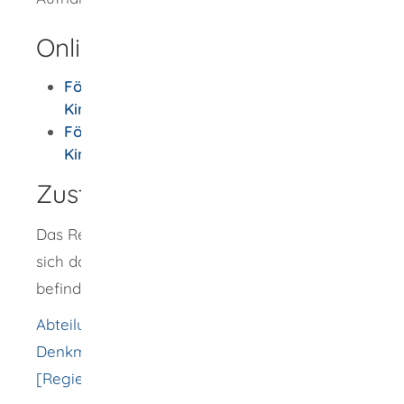
Onlineantrag und Formulare
Förderung Frauen- und
Kinderschutzhäuser Investitionen
Förderung Frauen- und
Kinderschutzhäuser Laufender Betrieb
Zuständige Stelle
Das Regierungspräsidium, in dessen Bezirk
sich das Frauen- und Kinderschutzhaus
befindet.
Abteilung 2, Wirtschaft, Raumordnung-, Bau-,
Denkmal- und Gesundheitswesen
[Regierungspräsidium Freiburg]