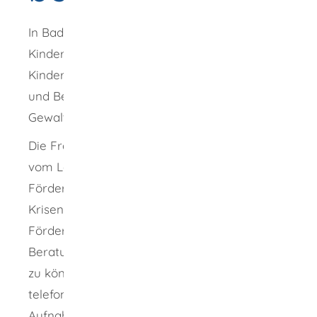
In Baden-Württemberg gibt es Frauen- und
Kinderschutzhäuser, die Frauen und deren
Kindern vorübergehend Schutz, Unterkunft
und Betreuung bieten, wenn sie häuslicher
Gewalt ausgesetzt oder davon bedroht sind.
Die Frauen- und Kinderschutzhäuser werden
vom Land Baden-Württemberg durch
Förderung der Maßnahmen für Prävention,
Krisenintervention und Nachsorge sowie
Förderung der Investitionen unterstützt, um
Beratungs-, Hilfs- und Schutzangebote bieten
zu können. Auch soll für Notfälle jederzeit die
telefonische Erreichbarkeit und
Aufnahmebereitschaft gewährleistet sein.