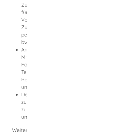
Zuwendungsbescheid sowie Formulare
für die Auszahlung und für den
Verwendungsnachweis. Der
Zuwendungsbescheid wird elektronisch
per E-Mail versendet oder an Ihr service-
bw-Postfach zugestellt.
Anschließend können Sie die
Mittelanforderung (Auszahlung des
Förderbetrages) ganz oder in
Teilbeträgen per E-Mail beim zuständigen
Regierungspräsidium direkt beantragen
und erhalten die Überweisung.
Der Verwendungsnachweis ist dem
zuständigen Regierungspräsidium bis
zum 31.03. des Folgejahres
unterschrieben per E-Mail vorzulegen.
Weitere Auskünfte und Beratung erhalten Sie