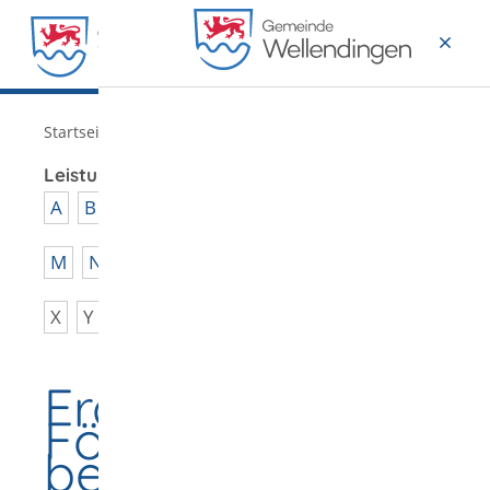
MENÜ
/
Startseite
Verwaltung
Leistungen von A - Z
A
B
C
D
E
F
G
H
I
J
K
L
M
N
O
P
Q
R
S
T
U
V
W
X
Y
Z
Frauenhäuser -
Förderung
beantragen