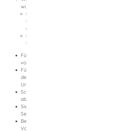
wünschen:
Maßnahmen der Prävention,
Krisenintervention und Nachsorge
oder/und
Investitionen am/im Frauen- und
Kinderschutzhaus
Füllen Sie das Online-Antragsformular
vollständig aus.
Für Investitionen: Laden Sie in Schritt 4
der Antragstellung die erforderliche
Unterlage (siehe unten) hoch.
Schicken Sie den Antrag online bis 31.03.
ab.
Sie erhalten eine automatisch generierte
Sendebestätigung.
Beim Vorliegen aller förderrechtlichen
Voraussetzungen erhalten Sie den