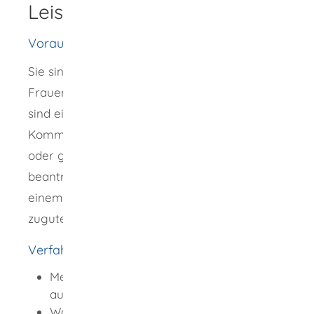
Leistungsdetails
Voraussetzungen
Sie sind entweder selbst Träger eines
Frauen- und Kinderschutzhauses. Oder Sie
sind eine gemeinnützige Stiftung,
Kommune/Landkreis, Wohlfahrtsverband
oder gemeinnütziger Verein und die
beantragte Zuwendung kommt unmittelbar
einem Frauen- und Kinderschutzhauses
zugute kommen.
Verfahrensablauf
Melden Sie sich mit Ihrem Servicekonto
auf
www.service-bw.de
an.
Wählen Sie aus, wofür Sie eine Förderung