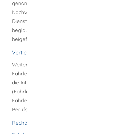
genannten Unterlagen muss dem Antrag ein
Nachweis über den Besitz der
Dienstfahrlehrerlaubnis (zum Beispiel
beglaubigte Kopie des Fahrlehrerscheins)
beigefügt werden.
Vertiefende Informationen
Weitergehende Information zur
Fahrlehrerausbildung bieten unter anderem
die Interessenvertretungen der Fahrlehrer
(Fahrlehrerverbände), die anerkannten
Fahrlehrerausbuldungsstätten oder
Berufsunformationsportale.
Rechtsgrundlage