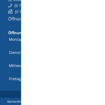
(0
74
26) 94
02-0
(0
74
26) 94
02-25
Öffnungszeiten
Allgemeine Öffnungszeit
Öffnungszeiten
Montag
08:00 Uhr
-
12:00 Uhr
und
14:00 Uhr
-
18:00 Uhr
Dienstag
08:00 Uhr
-
12:00 Uhr
und
14:00 Uhr
-
16:00 Uhr
Mittwoch
08:00 Uhr
-
12:00 Uhr
und
14:00 Uhr
-
16:00 Uhr
Freitag
08:00 Uhr
-
12:00 Uhr
Barrierefreiheit
|
Leichte Sprache
|
Gebärdensprache
|