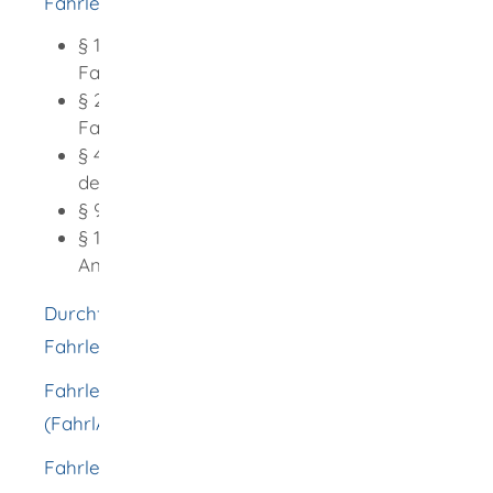
Fahrlehrergesetz (FahrlG)
:
§ 1 Erfordernis und Inhalt der
Fahrlehrerlaubnis
§ 2 Voraussetzungen der
Fahrlehrerlaubnis
§ 4 Antrag auf Erteilung
derFahrlehrerlaubnis
§ 9 Anwärterbefugnis
§ 10 Erteilung Fahrlehrerlaubnis und der
Anwärterbefugnis
Durchführungsverordnung zum
Fahrlehrergesetz
Fahrlehrer-Ausbildungsverordnung
(FahrlAusbV)
Fahrlehrer-Prüfungsverordnung (FahrlPrüfV)