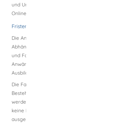
und Unterlagen können Sie im Rahmen des
Online-Antrages als Dateianhang hochladen.
Fristen
Die Anwärterbefugnis sollte rechtzeitig in
Abhängigkeit der fahrpraktischen Prüfung
und Fachkundeprüfung beantragt werden.Die
Anwärterbefugnis ist für die Ausbildung in der
Ausbildungsfahrschule zwingend erforderlich.
Die Fahrlehrerlaubnis sollte unmittelbar nach
Bestehen der Fahrlehrerprüfung beantragt
werden. Ohne den Fahrlehrerschein dürfen
keine Fahrschülerinnen oder Fahrschüler
ausgebildet werden.