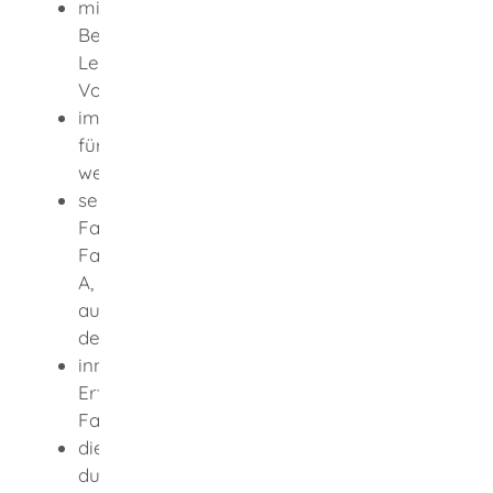
mindestens eine abgeschlossene
Berufsausbildung in einem anerkannten
Lehrberuf oder eine gleichwertige
Vorbildung besitzt,
im Besitz der Fahrerlaubnis der Klasse ist,
für die die Fahrlehrerlaubnis erteilt
werden soll,
seit mindestens drei Jahren die
Fahrerlaubnis der Klasse B und, sofern die
Fahrlehrerlaubnis zusätzlich für die Klasse
A, CE oder DE erteilt werden soll, jeweils
auch seit zwei Jahren die Fahrerlaubnis
der Klasse A2, CE oder D besitzt,
innerhalb der letzten drei Jahre vor
Erteilung der Fahrlehrerlaubnis zum
Fahrlehrer ausgebildet wurde,
die fachliche und pädagogische Eignung
durch erfolgreiches Bestehen der