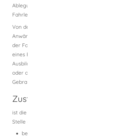
Ablegung einer Prüfung wird die
Fahrlehrerlaubnis erteilt.
Von der Fahrlehrerlaubnis und der
Anwärterbefugnis darf nur zusammen mit
der Fahrschulerlaubnis oder im Rahmen
eines Beschäftigungs- oder
Ausbildungsverhältnisses mit dem Inhaber
oder der Inhaberin einer Fahrschule
Gebrauch gemacht werden.
Zuständige Stelle
ist die für das Fahrlehrerwesen zuständige
Stelle an Ihrem Wohnort. Dies ist
bei einem Wohnort in einem Landkreis: