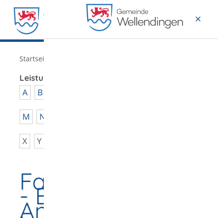
MENÜ
/
Startseite
Verwaltung
Leistungen von A - Z
A
B
C
D
E
F
G
H
I
J
K
L
M
N
O
P
Q
R
S
T
U
V
W
X
Y
Z
Fahrlehrerlaubnis
- Erteilung der
Anwärterbefugnis