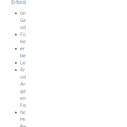
Erforderliche Unterlagen
amtlicher Nachweis über Ort und Tag der
Geburt (zum Beispiel Personalausweis
oder Reisepass)
Führerschein im Original oder eine
beglaubigte Kopie des Führerscheines
erweitertes Führungszeugnis zur Vorlage
bei einer Behörde
Lebenslauf
Ärztliches und augenärztliches Gutachten
oder Zeugnis, welches bestätigt, dass die
Anforderungen an die körperliche und
geistige Eignung sowie das Sehvermögen
entsprechend den Vorgaben für die
Fahrerlaubnis der Klasse C1 erfüllt werden
Nachweise über die Vorbildung:
Mindestens eine abgeschlossene
Berufsausbildung in einem anerkannten