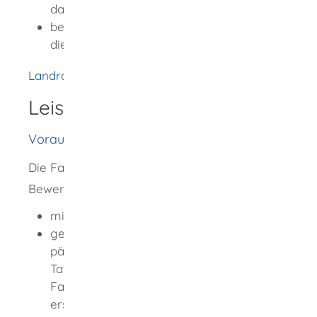
das örtliche Landratsamt
bei einem Wohnort in einem Stadtkreis:
die örtliche Stadtverwaltung (Rathaus)
Landratsamt Rottweil
Leistungsdetails
Voraussetzungen
Die Fahrlehrerlaubnis wird erteilt, wenn die
Bewerberin oder der Bewerber
mindestens 21 Jahre alt ist,
geistig, körperlich und fachlich und
pädagogisch geeignet ist und keine
Tatsachen vorliegen, die sie/ihn für den
Fahrlehrerberuf als unzuverlässig
erscheinen lassen,