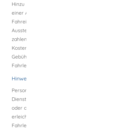
Hinzu kommen Gebühren für die Einholung
einer Auskunft aus dem
Fahreignungsregister (EUR 3,30), die
Ausstellung des Führungszeugnisses (zu
zahlen auf dem Rathaus am Wohnsitz), die
Kosten der Fahrlehrerausbildung sowie die
Gebühren für die Prüfungen im Rahmen der
Fahrlehrerausbildung.
Hinweise
Personen, die bereits über eine
Dienstfahrlehrerlaubnis (der Bundeswehr
oder der Polizei) verfügen, können unter
erleichterten Bedingungen eine allgemeine
Fahrlehrerlaubnis erhalten. Neben den