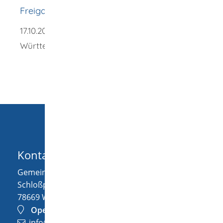
Freigabevermerk
17.10.2025
Verkehrsministerium Baden-
Württemberg
Kontakt
Gemeinde Wellendingen
Schloßplatz 1
78669
Wellendingen
OpenStreetMap
info@wellendingen.de