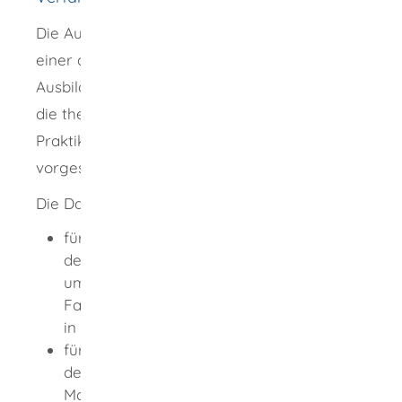
Die Ausbildung zum Fahrlehrer kann nur in
einer anerkannten Fahrlehrer-
Ausbildungsstätte erfolgen. Dabei ist nicht nur
die theoretische Ausbildung, sondern auch ein
Praktikum in einer Ausbildungs-Fahrschule
vorgeschrieben.
Die Dauer der Fahrlehrerausbildung beträgt
für Bewerber um die Fahrlehrerlaubnis
der Klasse BE mindestens 12 Monate und
umfasst Unterricht in eriner
Fahrleherausbildungsstätte und zusätzlich
in einer Ausbildungsfahrschule
für Bewerber um die Fahrlehrerlaubnis
der Klasse A zusätzlich mindestens einen
Monat in einer