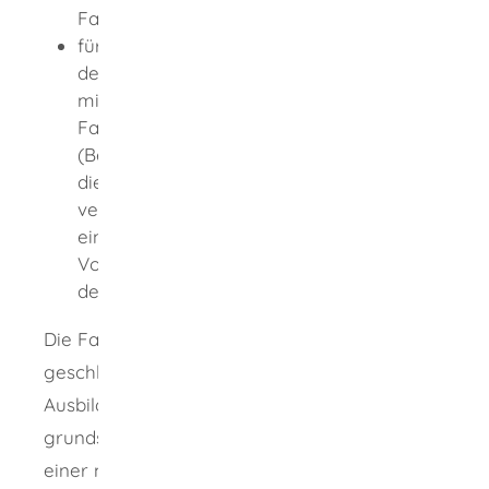
Fahrlehrerausbildungsstätte
für Bewerber um die Fahrlehrerlaubnis
der Klasse CE oder DE zusätzlich
mindestens zwei Monate in einer
Fahrlehrerausbildungsstätte
(Besitzt der Bewerber für die Klasse DE
die Fahrlehrerlaubnis der Klasse CE, so
verkürzt sich die Ausbildungsdauer um
einen Monat; dieses gilt auch bei
Vorbesitz der Klasse DE für die Erteilung
der Fahrlehrerlaubnisklasse CE).
Die Fahrlehrerausbildung erfolgt in
geschlossenen Kursen an einer anerkannten
Ausbildungsstätte. Eine Unterbrechung ist
grundsätzlich nicht zulässig, mit Ausnahme
einer maximal einmonatigen