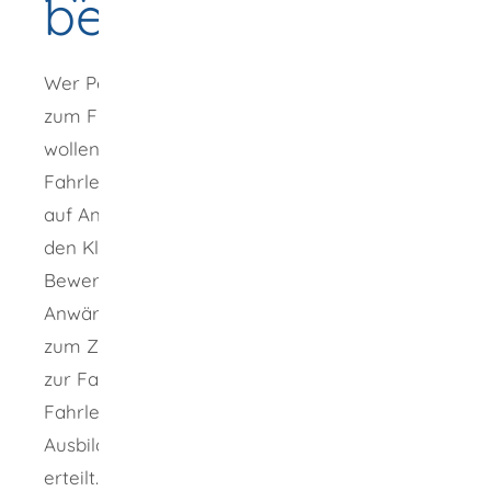
beantragen
Wer Personen ausbildet, die eine Erlaubnis
zum Führen von Kraftfahrzeugen erwerben
wollen (Fahrschüler), bedarf der
Fahrlehrerlaubnis. Die Fahrlehrerlaubnis wird
auf Antrag in der Klasse BE und zusätzlich in
den Klassen A, CE und DE erteilt. Der
Bewerber erhält zunächst eine
Anwärterbefugnis.
Die Anwärterbefugnis wird
zum Zweck der Fortsetzung der Ausbildung
zur Fahrlehrerin beziehungsweise zum
Fahrlehrer speziell für die praktische
Ausbildung in einer Ausbildungsfahrschule
erteilt.
Nach der gesamten Ausbildung und