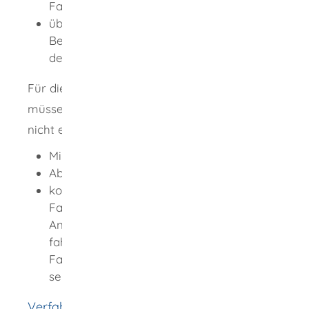
Fahrlehrerprüfungen nachweist,
über die für die Ausübung der
Berufstätigkeit erforderlichen Kenntnisse
der deutschen Sprache verfügt.
Für die Erteilung der Anwärterbefugnis
müssen nachfolgende Voraussetzungen noch
nicht erfüllt sein:
Mindestalter,
Abschluss der Ausbildung zum Fahrlehrer
komplette Absolvierung der
Fahrlehrerprüfungen (für die
Anwärterbefugnis müssen die
fahrpraktische Prüfung und
Fachkundeprüfung erfolgreich absolviert
sein)
Verfahrensablauf