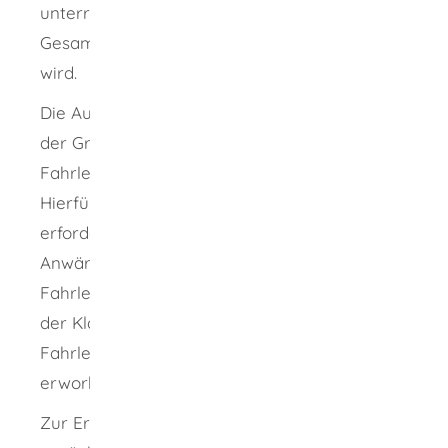
unterrichtsfreien Zeit, die nicht auf die
Gesamtdauer der Ausbildung angerechnet
wird.
Die Ausbildung ist eine “Stufen-Ausbildung”. In
der Grundstufe wird zunächst die
Fahrlehrerlaubnis der Klasse BE erworben.
Hierfür ist ein zweiphasiges Antragsverfahren
erforderlich, zunächst für eine
Anwärterbefugnis und später für die
Fahrlehrerlaubnis. Auf die Fahrlehrerlaubnis
der Klasse BE aufbauend können die
Fahrlehrerlaubnisse der Klassen A, CE und DE
erworben werden.
Zur Erlangung der Fahrlehrerlaubnis ist