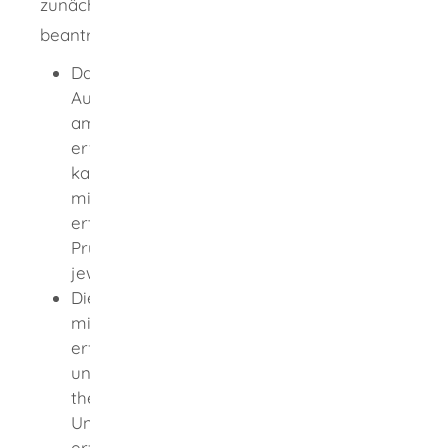
zunächst eine Anwärterbefugnis zu
beantragen.
Damit der Fahrlehreranwärter in der
Ausbildungsfahrschule die frisch in der
amtlich anerkannten Ausbildungsstätte
erworbenen Kenntnisse auch anwenden
kann, wird ihm eine “Anwärterbefugnis”
mit beschränkten Ausbildungsrechten
erteilt, wenn er zuvor die fahrpraktische
Prüfung und die Fachkundeprüfung
jeweils mit Erfolg abgelegt hat.
Die Anwärterbefugnis erlischt entweder
mit Erteilung der Fahrlehrerlaubnis (nach
erfolgreichem Abschluss der Ausbildung
und Bestehen der Lehrprobe im
theoretischen und fahrpraktischen
Unterricht) oder nach dreimaliger
erfolgloser Lehrprobe im theoretischen