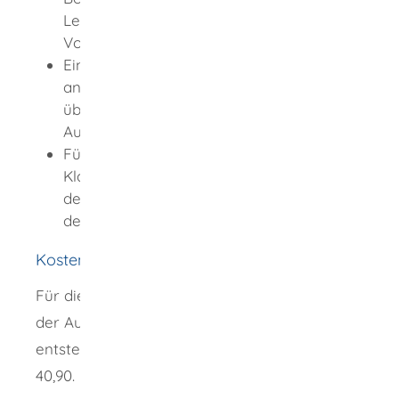
Lehrberuf oder eine gleichwertige
Vorbildung.
Eine Bescheinigung der amtlich
anerkannten Fahrlehrerausbildungsstätte
über die Dauer der durchgeführten
Ausbildung.
Für Erteilung der Fahrlehrerlaubnis der
Klasse BE zusätzlich eine Bescheinigung
der Ausbildungsfahrschule über die Dauer
der durchgeführten Ausbildung
Kosten
Für die Erteilung der Anwärterbefugnis und
der Ausstellung des Fahrlehrerscheins
entstehen jeweils Gebühren in Höhe von EUR
40,90.