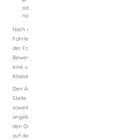
oder im fahrpraktischen Unterricht oder
nach Ablauf von 2 Jahren ab Erteilung.
Nach Abschluss der Ausbildung zum
Fahrlehrer und dem erfolgreichen Bestehen
der Fahrlehrerprüfungen erhält die
Bewerberin oder der Bewerber auf Antrag
eine unbefristete Fahrlehrerlaubnis der
Klasse BE.
Den Antrag müssen Sie bei der zuständigen
Stelle für Ihren Wohnort schriftlich oder
soweit dies von der zuständigen Behörde
angeboten wird, als Online-Antrag stellen.
Für
den Online-Antrag nutzen Sie bitte den Link
auf dieser Seite. Die erforderlichen Nachweise