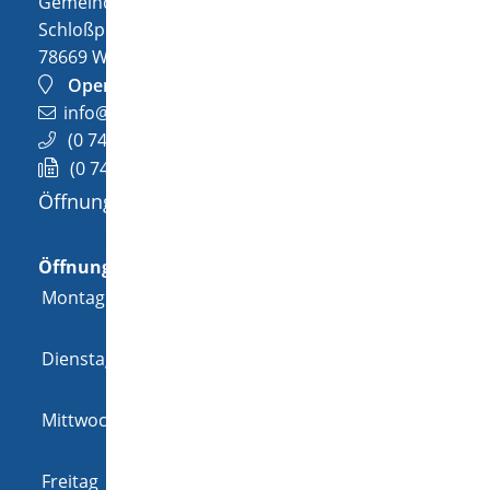
Gemeinde Wellendingen
Schloßplatz 1
78669
Wellendingen
OpenStreetMap
info@wellendingen.de
(0
74
26) 94
02-0
(0
74
26) 94
02-25
Öffnungszeiten
Allgemeine Öffnungszeit
Öffnungszeiten
Montag
08:00 Uhr
-
12:00 Uhr
und
14:00 Uhr
-
18:00 Uhr
Dienstag
08:00 Uhr
-
12:00 Uhr
und
14:00 Uhr
-
16:00 Uhr
Mittwoch
08:00 Uhr
-
12:00 Uhr
und
14:00 Uhr
-
16:00 Uhr
Freitag
08:00 Uhr
-
12:00 Uhr