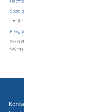
Rechtsgrundlage
Sozialgesetzbuch Achtes Buch (SGB VIII)
§ 28 Erziehungsberatung
Freigabevermerk
26.03.2026 Sozialministerium Baden-
Württemberg
Kontakt