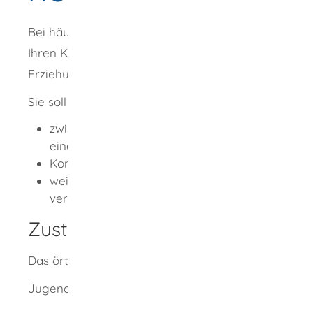
Bei häufigen Konflikten zwischen Ihnen und
Ihren Kindern können Sie eine
Erziehungsberatung in Anspruch nehmen.
Sie soll helfen,
zwischen Ihnen und Ihren Kindern wieder
eine Gesprächsbasis zu schaffen,
Konflikte in der Erziehung zu lösen und
weitere schwerwiegende Probleme zu
verhindern.
Zuständige Stelle
Das örtliche Jugendamt
Jugendamt ist,