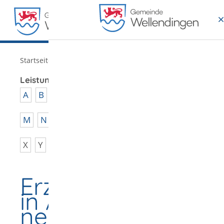
MENÜ
/
Startseite
Verwaltung
Leistungen von A - Z
A
B
C
D
E
F
G
H
I
J
K
L
M
N
O
P
Q
R
S
T
U
V
W
X
Y
Z
Erziehungsberatu
in Anspruch
nehmen