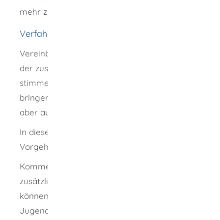
mehr zurechtzukommen.
Verfahrensablauf
Vereinbaren Sie einen Beratungstermin bei
der zuständigen Stelle. Wenn möglich,
stimmen Sie ihn mit Ihrem Kind ab und
bringen Sie es zum Termin mit. Sie können
aber auch alleine kommen.
In diesem Gespräch wird das weitere
Vorgehen besprochen.
Kommen die Fachkräfte zur Ansicht, dass
zusätzliche Hilfemaßnahmen nötig sind
,
können Sie diese beim zuständigen
Jugendamt beantragen. Zusätzliche