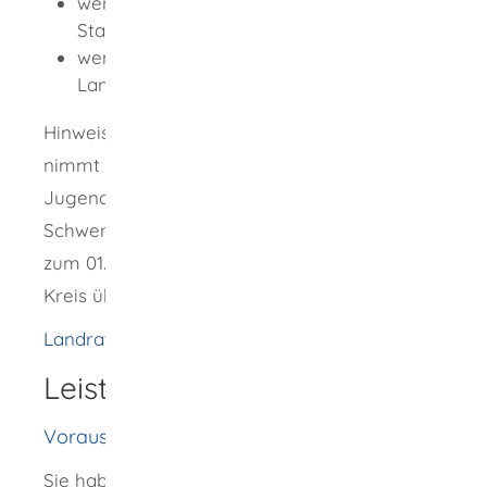
wenn Sie in einem Stadtkreis wohnen: die
Stadtverwaltung
wenn Sie in einem Landkreis wohnen: das
Landratsamt
Hinweis: Die kreisangehörige Stadt Konstanz
nimmt die Aufgaben als örtlicher Träger der
Jugendhilfe selbst wahr. Die Stadt Villingen-
Schwenningen hat das städtische Jugendamt
zum 01.07.2023 an den Schwarzwald-Baar-
Kreis übergeben.
Landratsamt Rottweil
Leistungsdetails
Voraussetzungen
Sie haben das Gefühl, mit Ihren Kindern nicht