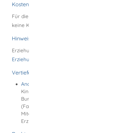
Kosten
Für die Erziehungsberatung entstehen Ihnen
keine Kosten.
Hinweise
Erziehungsberatung leisten auch die
Erziehungsberatungsstellen
.
Vertiefende Informationen
Anonymes Online-Beratungsangebot
für
Kinder, Jugendliche und Eltern der
Bundeskonferenz für Erziehungsberatung
(Fachverband der Mitarbeiterinnen und
Mitarbeiter der
Erziehungsberatungsstellen)