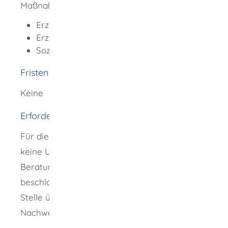
Maßnahmen können beispielsweise sein:
Erziehungsbeistand
Erziehung in einer Tagesgruppe
Sozialpädagogische Familienhilfe
Fristen
Keine
Erforderliche Unterlagen
Für die Erziehungsberatung sind in der Regel
keine Unterlagen nötig. Werden bei der
Beratung weitere Hilfsmaßnahmen
beschlossen, informiert Sie die zuständige
Stelle über erforderliche Unterlagen und
Nachweise.