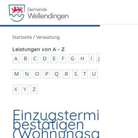
MENÜ
/
Startseite
Verwaltung
Leistungen von A - Z
A
B
C
D
E
F
G
H
I
J
K
L
M
N
O
P
Q
R
S
T
U
V
W
X
Y
Z
Einzugstermin
bestätigen
(Wohnungsgeberb