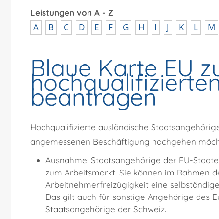
Leistungen von A - Z
A
B
C
D
E
F
G
H
I
J
K
L
M
Blaue Karte EU z
hochqualifizierte
beantragen
Hochqualifizierte ausländische Staatsangehörige,
angemessenen Beschäftigung nachgehen möchte
Ausnahme:
Staatsangehörige der EU-Staaten
zum Arbeitsmarkt. Sie können im Rahmen de
Arbeitnehmerfreizügigkeit eine selbständige
Das gilt auch für sonstige Angehörige des 
Staatsangehörige der Schweiz.