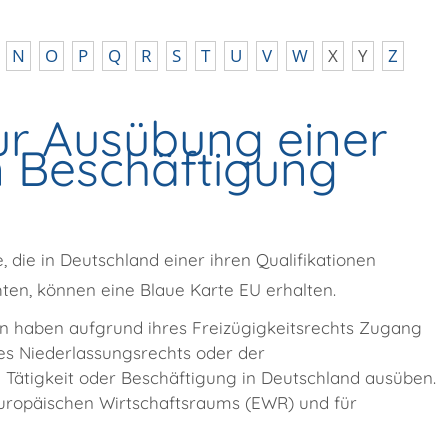
N
O
P
Q
R
S
T
U
V
W
X
Y
Z
ur Ausübung einer
n Beschäftigung
 die in Deutschland einer ihren Qualifikationen
n, können eine Blaue Karte EU erhalten.
 haben aufgrund ihres Freizügigkeitsrechts Zugang
s Niederlassungsrechts oder der
 Tätigkeit oder Beschäftigung in Deutschland ausüben.
Europäischen Wirtschaftsraums (EWR) und für