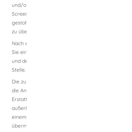
und/oder Bilder wie zum Beispiel
Screenshots, Bilder von Beschädigungen oder
gestohlenen Gegenständen mit der Anzeige
zu übermitteln.
Nach erfolgter Abgabe der Anzeige erhalten
Sie eine E-Mail mit einer Vorgangsnummer
und den Kontaktdaten der bearbeitenden
Stelle.
Die zuständige Dienststelle der Polizei nimmt
die Anzeige entgegen und prüft diese.
Erstatten Sie Anzeige einer Straftat, die
außerhalb Deutschlands beziehungsweise in
einem anderen Bundesland begangen wurde,
übermittelt die Strafverfolgungsbehörde die