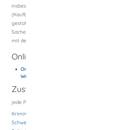
insbesondere genutzt werden, um Nachweise
(Kaufbelege, Quittungen oder Bilder von
gestohlenen Gegenständen, beschädigten
Sachen oder Screenshots) der Polizei bereits
mit der Anzeige zu übermitteln.
Onlineantrag und Formulare
Onlinewache - Polizei Baden-
Württemberg
Zuständige Stelle
jede Polizeidienststelle
Kriminalkommissariat Villingen-
Schwenningen [Polizeipräsidium Konstanz]