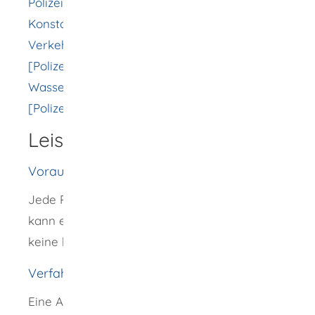
Polizeirevier Rottweil [Polizeipräsidium
Konstanz]
Verkehrspolizeiinspektion Zimmern o.R.
[Polizeipräsidium Konstanz]
Wasserschutzpolizeidirektion
[Polizeipräsidium Einsatz]
Leistungsdetails
Voraussetzungen
Jede Person, die Kenntnis einer Straftat hat,
kann eine Anzeige aufgeben. Sie müssen
keine bestimmten Voraussetzungen erfüllen.
Verfahrensablauf
Eine Anzeige kann online, schriftlich,