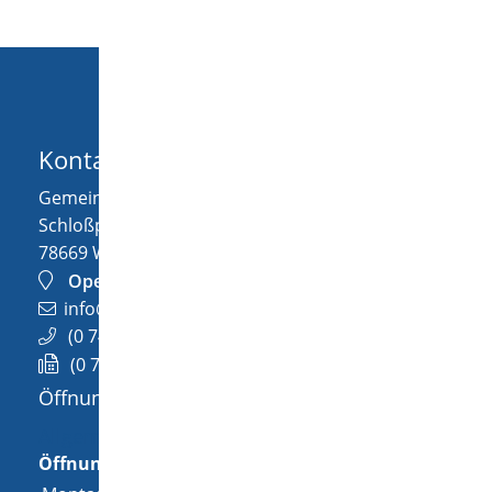
Kontakt
Gemeinde Wellendingen
Schloßplatz 1
78669
Wellendingen
OpenStreetMap
info@wellendingen.de
(0
74
26) 94
02-0
(0
74
26) 94
02-25
Öffnungszeiten
Allgemeine Öffnungszeit
Öffnungszeiten