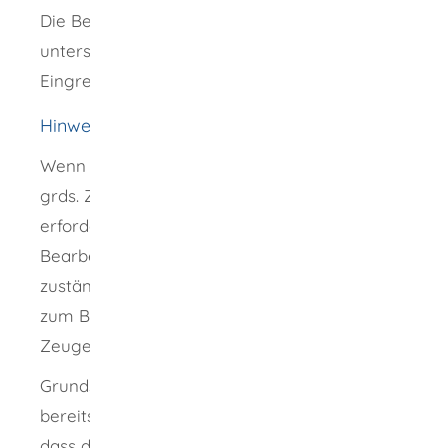
Die Bearbeitungszeit hängt von
unterschiedlichen Faktoren ab. Eine zeitliche
Eingrenzung ist nicht möglich.
Hinweise
Wenn Sie eine Anzeige erstatten, sind Sie
grds. Zeuge im Strafverfahren. Es kann
erforderlich sein, Sie im Rahmen der weiteren
Bearbeitung Ihrer Anzeige auf die hierfür
zuständige Polizeidienststelle vorzuladen, um
zum Beispiel mit Ihnen persönlich eine
Zeugenvernehmung durchführen zu können.
Grundsätzlich gilt, je mehr Informationen Sie
bereitstellen, desto höher sind die Chancen,
dass die Polizei den Täter findet. Wer Kenntnis