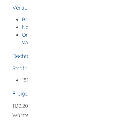
Vertiefende Informationen
Broschüre "Opferschutz"
Nothilfe-SMS
Onlinewache der Polizei in Baden-
Württemberg
Rechtsgrundlage
Strafprozessordnung (StPO)
:
158 Strafanzeige, Strafantrag
Freigabevermerk
11.12.2025
Innenministerium Baden-
Württemberg