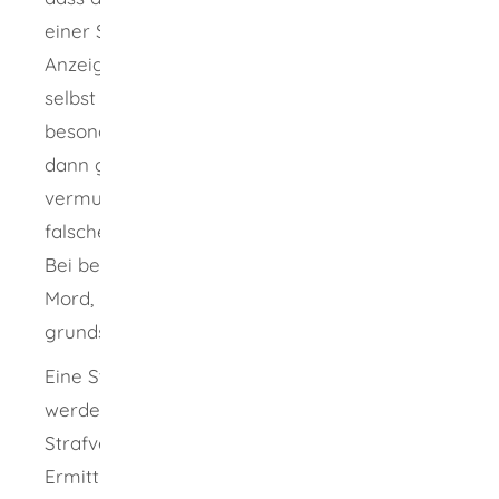
einer Straftat hat, diese aber nicht zur
Anzeige bringt, kann sich unter Umständen
selbst strafbar machen. Es gelten keine
besonderen Formerfordernisse. Vorsicht ist
dann geboten, wenn es sich um eine
vermutete Straftat handelt. Verleumdung und
falsche Verdächtigung sind ebenfalls strafbar.
Bei besonders schwerwiegenden Delikten wie
Mord, Raub oder Brandstiftung herrscht
grundsätzlich eine Anzeigepflicht.
Eine Strafanzeige kann nicht zurückgezogen
werden. Nach dem Legalitätsprinzip sind die
Strafverfolgungsbehörden anschließend zu
Ermittlungen verpflichtet.