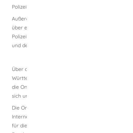
Polizeidienststelle erreichen.
Außerdem können Sie Ihr Hilfeersuchen auch
über eine Nothilfe-SMS an die Leitstellen der
Polizei beziehungsweise des Rettungsdienstes
und der Feuerwehr senden.
Über das Internetportal der Polizei Baden-
Württemberg können Sie Strafanzeige über
die Onlinewache erstatten. Hierbei kann es
sich um verschiedene Delikte handeln.
Die Onlinewache wird über eine zentrale
Internetadresse aufgerufen. Die Auswahl des
für die Bearbeitung zuständigen