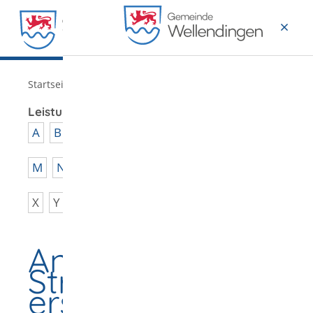
MENÜ
/
Startseite
Verwaltung
Leistungen von A - Z
A
B
C
D
E
F
G
H
I
J
K
L
M
N
O
P
Q
R
S
T
U
V
W
X
Y
Z
Anzeige -
Strafanzeige
erstatten