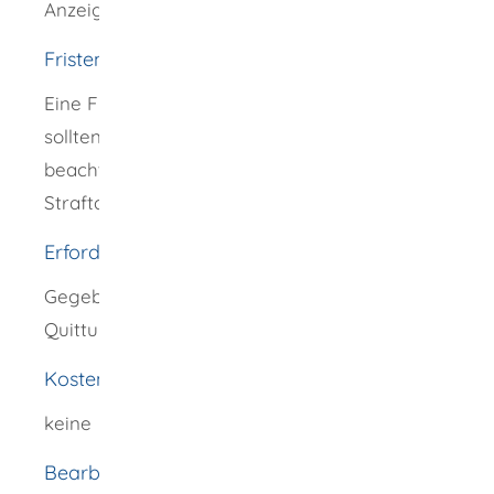
Anzeige an die zuständige Behörde.
Fristen
Eine Frist ist nicht einzuhalten. Allerdings
sollten Sie die jeweiligen Verjährungsfristen
beachten, denn in der Regel verjähren
Straftaten nach einer gewissen Zeitspanne.
Erforderliche Unterlagen
Gegebenenfalls Nachweise (Kaufbelege,
Quittungen oder Bilder)
Kosten
keine
Bearbeitungsdauer