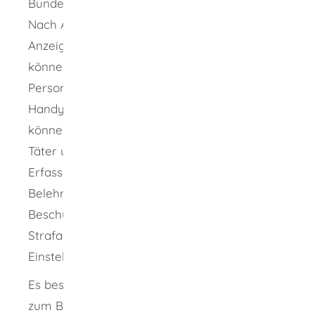
Bundeslandes erfolgt über den Ereignisort.
Nach Auswahl des Formulars zur
Anzeigeerstattung von anderen Straftaten
können Sie grundlegende Angaben zu Ihrer
Person machen (beispielsweise Personalien,
Handynummer, Mailadresse). Im Anschluss
können Sie Daten zum Tatort, zur Tatzeit, zum
Täter und zum Ereignis selbst erfassen. Die
Erfassung wird begleitet von rechtlichen
Belehrungen (Zeugen- beziehungsweise
Beschuldigtenbelehrung sowie
Strafantragserfordernis und
Einstellungsbescheid).
Es besteht die Möglichkeit, Dokumente wie
zum Beispiel Kaufbelege, Quittungen