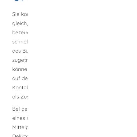
Sie können eine Strafanzeige stellen, ganz
gleich, ob Sie geschädigt sind, eine Straftat
bezeugen können oder unbeteiligt sind. Eine
schnelle Bearbeitung wird durch die Auswahl
des Bundeslandes, in dem sich das Ereignis
zugetragen hat, gefördert. Eine Anzeige
können Sie formlos, telefonisch, online und
auf der Wache mit Angabe Ihrer
Kontaktdaten stellen. Die Online-Anzeige ist
als Zusatzangebot zu verstehen.
Bei der Strafanzeige steht die Mitteilung
eines strafrechtlichen Sachverhaltes im
Mittelpunkt. Es wird nach unterschiedlichen
Deliktgruppen unterschieden. Wenn das