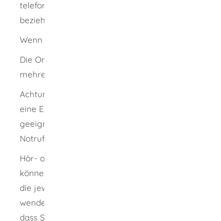
telefonisch oder mündlich erfolgen
beziehungsweise abgegeben werden.
Wenn Sie die Anzeige online abgeben wollen:
Die Onlineabgabe einer Anzeige erfolgt in
mehreren Schritten.
Achtung: Der Weg über die Onlinewache oder
eine E-Mail ist auf keinen Fall für Notfälle
geeignet - wählen Sie in diesem Fall die
Notrufnummer 110.
Hör- oder sprachbehinderte Menschen
können sich mit dem Faxnotruf 110 direkt an
die jeweils zuständige Polizeidienststelle
wenden. Nur so kann gewährleistet werden,
dass Sie unverzüglich die nächstgelegene