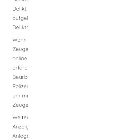
Delikt, welches Sie anzeigen wollen, nicht
aufgelistet ist, wählen Sie bitte die
Deliktgruppe Andere Straftat aus.
Wenn Sie eine Anzeige erstatten, sind Sie
Zeuge im Strafverfahren. Ungeachtet Ihrer
online erstatteten Anzeige kann es
erforderlich sein, Sie im Rahmen der weiteren
Bearbeitung dieser auf die hierfür zuständige
Polizeidienststelle vorzuladen, zum Beispiel,
um mit Ihnen persönlich eine
Zeugenvernehmung durchführen zu können.
Weiterhin besteht die Möglichkeit, der
Anzeige Fotos, Belege oder Dokumente als
Anlagen beizufügen. Diese Möglichkeit sollte