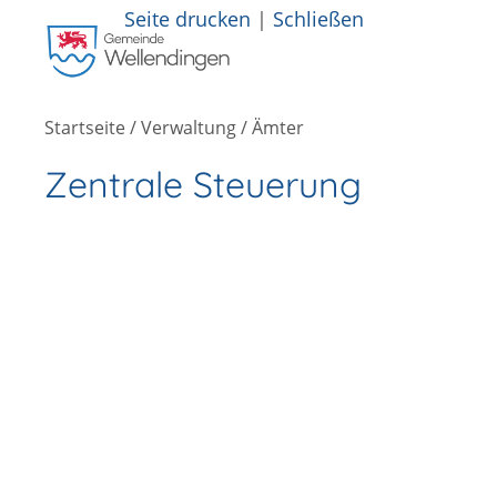
Seite drucken
|
Schließen
Startseite
/
Verwaltung
/
Ämter
Zentrale Steuerung
Copyright © 2024 Wellendingen -
http://www.wellendingen.de/verwaltung/aemter/zentrale+dienste