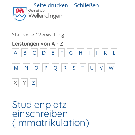
Seite drucken
|
Schließen
Startseite
/
Verwaltung
Leistungen von A - Z
A
B
C
D
E
F
G
H
I
J
K
L
M
N
O
P
Q
R
S
T
U
V
W
X
Y
Z
Studienplatz -
einschreiben
(Immatrikulation)