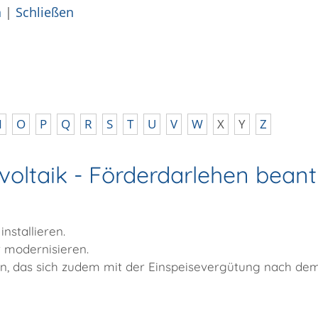
n
|
Schließen
N
O
P
Q
R
S
T
U
V
W
X
Y
Z
oltaik - Förderdarlehen bean
nstallieren.
r modernisieren.
n, das sich zudem mit der Einspeisevergütung nach
dem 