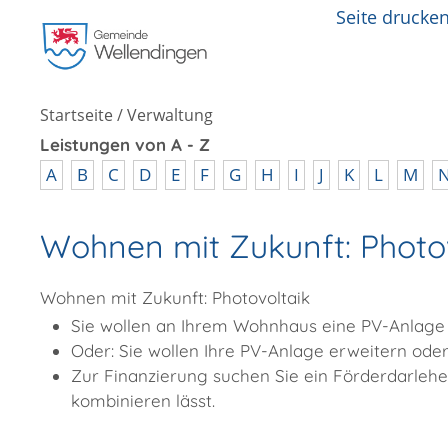
Seite drucke
Startseite
/
Verwaltung
Leistungen von A - Z
A
B
C
D
E
F
G
H
I
J
K
L
M
Wohnen mit Zukunft: Photov
Wohnen mit Zukunft: Photovoltaik
Sie wollen an Ihrem Wohnhaus eine PV-Anlage i
Oder: Sie wollen Ihre PV-Anlage erweitern ode
Zur Finanzierung suchen Sie ein Förderdarlehe
kombinieren lässt.