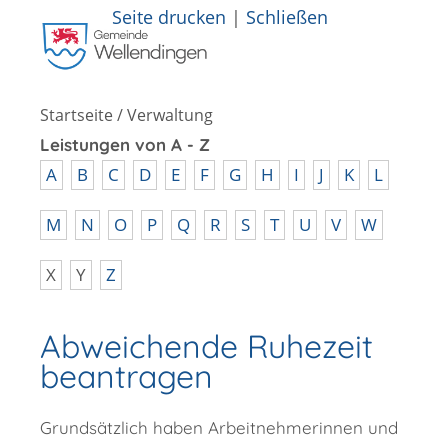
Seite drucken
|
Schließen
Startseite
/
Verwaltung
Leistungen von A - Z
A
B
C
D
E
F
G
H
I
J
K
L
M
N
O
P
Q
R
S
T
U
V
W
X
Y
Z
Abweichende Ruhezeit
beantragen
Grundsätzlich haben Arbeitnehmerinnen und