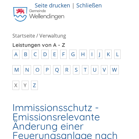
Seite drucken
|
Schließen
Startseite
/
Verwaltung
Leistungen von A - Z
A
B
C
D
E
F
G
H
I
J
K
L
M
N
O
P
Q
R
S
T
U
V
W
X
Y
Z
Immissionsschutz -
Emissionsrelevante
Änderung einer
Feuerungsanlage nach