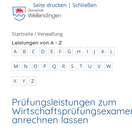
Seite drucken
|
Schließen
Startseite
/
Verwaltung
Leistungen von A - Z
A
B
C
D
E
F
G
H
I
J
K
L
M
N
O
P
Q
R
S
T
U
V
W
X
Y
Z
Prüfungsleistungen zum
Wirtschaftsprüfungsexame
anrechnen lassen