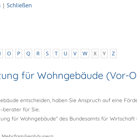
n
|
Schließen
N
O
P
Q
R
S
T
U
V
W
X
Y
Z
ung für Wohngebäude (Vor-Ort
ebäude entscheiden, haben Sie Anspruch auf eine Förder
berater für Sie.
ung für Wohngebäude“ des Bundesamts für Wirtschaft u
 Mehrfamilienhäusern,