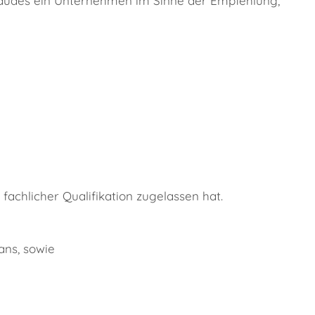
äudes ein Unternehmen im Sinne der Empfehlung,
achlicher Qualifikation zugelassen hat.
ans, sowie