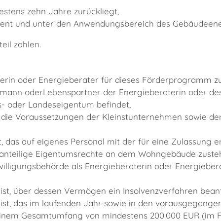
tens zehn Jahre zurückliegt,
t und unter den Anwendungsbereich des Gebäudeenerg
eil zahlen.
aterin oder Energieberater für dieses Förderprogramm zu
emann oderLebenspartner der Energieberaterin oder des
- oder Landeseigentum befindet,
t die Voraussetzungen der Kleinstunternehmen sowie d
das auf eigenes Personal mit der für eine Zulassung erf
anteilige Eigentumsrechte an dem Wohngebäude zuste
illigungsbehörde als Energieberaterin oder Energiebe
, über dessen Vermögen ein Insolvenzverfahren beantr
, das im laufenden Jahr sowie in den vorausgegangene
in einem Gesamtumfang von mindestens 200.000 EUR (im 