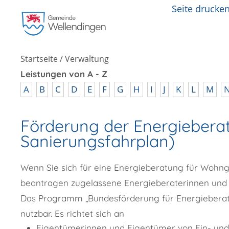
Seite drucke
Startseite
/
Verwaltung
Leistungen von A - Z
A
B
C
D
E
F
G
H
I
J
K
L
M
Förderung der Energieberat
Sanierungsfahrplan)
Wenn Sie sich für eine Energieberatung für Wohng
beantragen zugelassene Energieberaterinnen und –
Das Programm „Bundesförderung für Energieberat
nutzbar. Es richtet sich an
Eigentümerinnen und Eigentümer von Ein- und