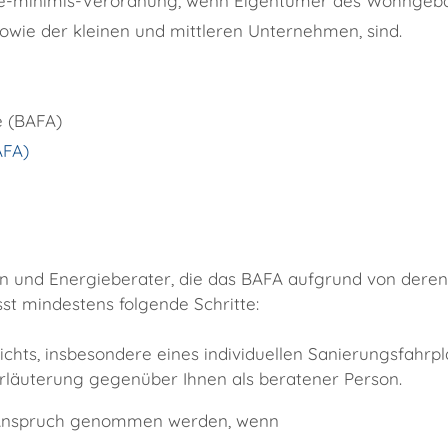
De-minimis-Verordnung, wenn Eigentümer des Wohngeb
sowie der kleinen und mittleren Unternehmen, sind.
e (BAFA)
AFA)
n und Energieberater, die das BAFA aufgrund von deren f
t mindestens folgende Schritte:
chts, insbesondere eines individuellen Sanierungsfahrpl
läuterung gegenüber Ihnen als beratener Person.
n Anspruch genommen werden, wenn