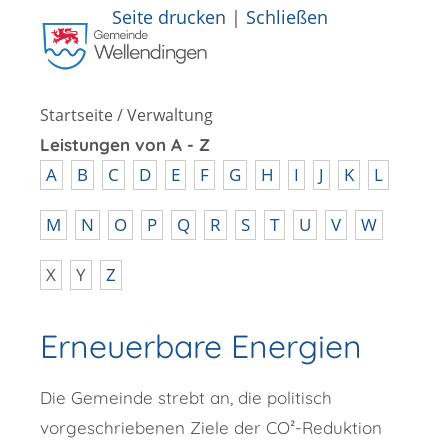
Seite drucken
|
Schließen
Startseite
/
Verwaltung
Leistungen von A - Z
A
B
C
D
E
F
G
H
I
J
K
L
M
N
O
P
Q
R
S
T
U
V
W
X
Y
Z
Erneuerbare Energien
Die Gemeinde strebt an, die politisch
vorgeschriebenen Ziele der CO²-Reduktion