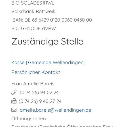
BIC: SOLADES1RWL
Volksbank Rottweil:
IBAN: DE 63 6429 0120 0060 0450 00
BIC: GENODES1VRW
Zuständige Stelle
-
Kasse [Gemeinde Wellendingen]
Persönlicher Kontakt
Frau
Amelie
Bareis
(0
74
26) 94
02
24
(0
74
26) 9
40
27
24
amelie.bareis@wellendingen.de
Öffnungszeiten
Servicezeit (Persönliche Öffnungszeiten Frau