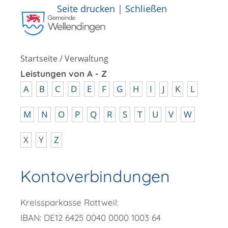
Seite drucken
|
Schließen
Startseite
/
Verwaltung
Leistungen von A - Z
A
B
C
D
E
F
G
H
I
J
K
L
M
N
O
P
Q
R
S
T
U
V
W
X
Y
Z
Kontoverbindungen
Kreissparkasse Rottweil:
IBAN: DE12 6425 0040 0000 1003 64