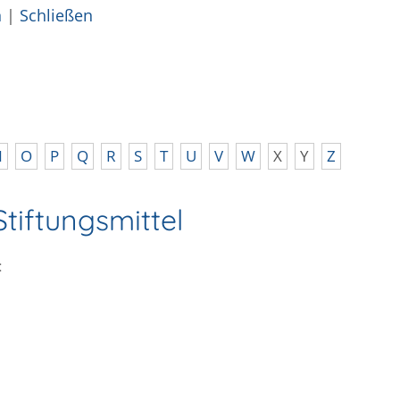
n
|
Schließen
N
O
P
Q
R
S
T
U
V
W
X
Y
Z
Stiftungsmittel
: