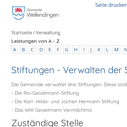
Seite drucke
Startseite
/
Verwaltung
Leistungen von A - Z
A
B
C
D
E
F
G
H
I
J
K
L
M
Stiftungen - Verwalten der 
Die Gemeinde verwaltet drei Stiftungen. Diese sind
- Die Rio-Geiselmann-Stiftung
- Die Karl- Hilda- und Jochen Hermann Stiftung
- Das Willi Geiselmann Vermächtnis
Zuständige Stelle