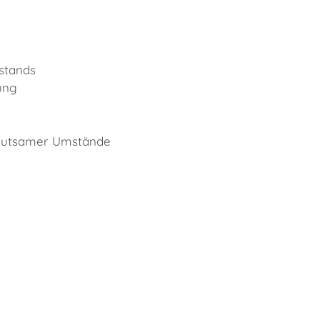
stands
ung
deutsamer Umstände