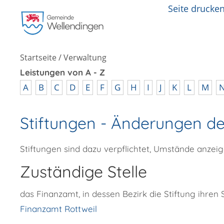
Seite drucke
Startseite
/
Verwaltung
Leistungen von A - Z
A
B
C
D
E
F
G
H
I
J
K
L
M
Stiftungen - Änderungen d
Stiftungen sind dazu verpflichtet, Umstände anzeig
Zuständige Stelle
das Finanzamt, in dessen Bezirk die Stiftung ihren S
Finanzamt Rottweil