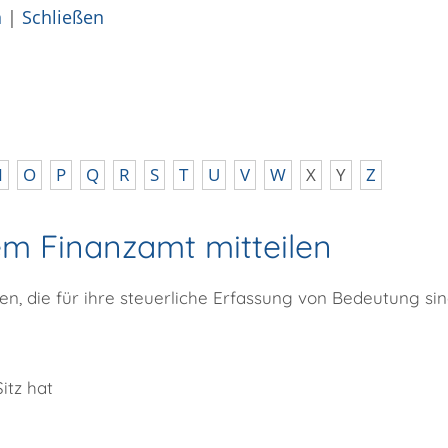
n
|
Schließen
N
O
P
Q
R
S
T
U
V
W
X
Y
Z
em Finanzamt mitteilen
en, die für ihre steuerliche Erfassung von Bedeutung sin
itz hat