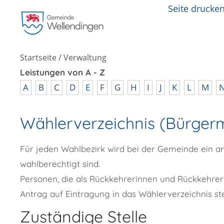
Seite drucke
Startseite
/
Verwaltung
Leistungen von A - Z
A
B
C
D
E
F
G
H
I
J
K
L
M
Wählerverzeichnis (Bürgerm
Für jeden Wahlbezirk wird bei der Gemeinde ein am
wahlberechtigt sind.
Personen, die als Rückkehrerinnen und Rückkehrer
Antrag auf Eintragung in das Wählerverzeichnis ste
Zuständige Stelle