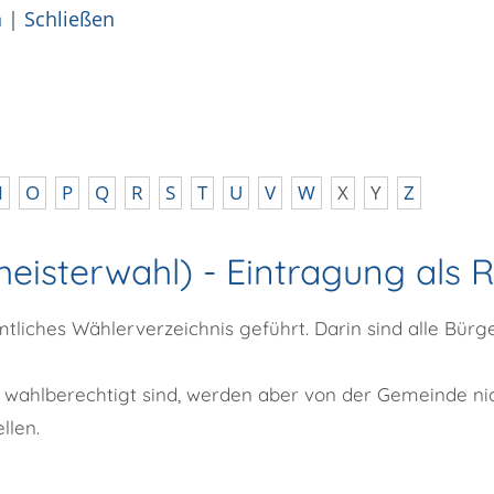
n
|
Schließen
N
O
P
Q
R
S
T
U
V
W
X
Y
Z
eisterwahl) - Eintragung als
tliches Wählerverzeichnis geführt. Darin sind alle Bür
 wahlberechtigt sind, werden aber von der Gemeinde ni
llen.