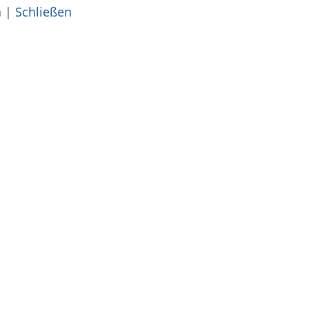
n
|
Schließen
trait/veranstaltungen