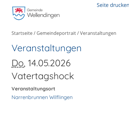
Seite drucke
Startseite
/
Gemeindeportrait
/
Veranstaltungen
Veranstaltungen
Do
, 14.05.2026
Vatertagshock
Veranstaltungsort
Narrenbrunnen Wilflingen
Copyright © 2018 Wellendingen -
http://www.wellendingen.de/gemeindepor