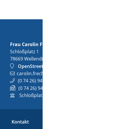
Frau
Carolin
Frech
Schloßplatz 1
78669
Wellendingen
OpenStreetMap
carolin.frech@wellendingen.de
(0
74
26) 94
02-32
(0
74
26) 94
02-732
Schloßplatz 1, 78669 Wellendingen
Kontakt