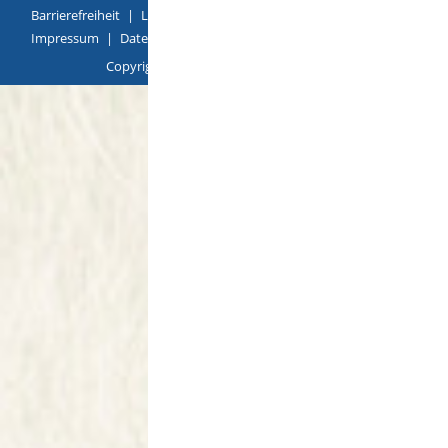
Barrierefreiheit
|
Leichte Sprache
|
Gebärdensprache
|
Impressum
|
Datenschutz
|
Übersicht
Copyright © 2018 |
p
owered by
Komm.ONE