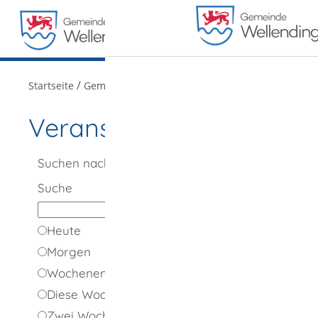
MENÜ
/
/
Startseite
Gemeindeportrait
Veranstaltungen
Veranstaltungen
Suchen nach
Suche
Heute
Morgen
Wochenende
Diese Woche
Zwei Wochen