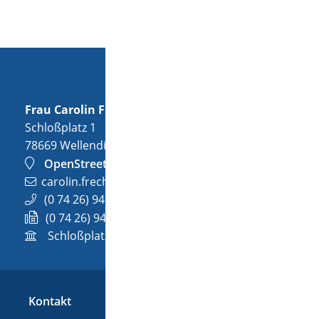
Frau
Carolin
Frech
Schloßplatz 1
78669
Wellendingen
OpenStreetMap
carolin.frech@wellendingen.de
(0
74
26) 94
02-32
(0
74
26) 94
02-732
Schloßplatz 1, 78669 Wellendingen
Kontakt