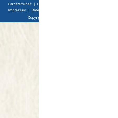
Barrierefreiheit
|
Leichte Sprache
|
Gebärdensprache
|
Impressum
|
Datenschutz
|
Übersicht
Copyright © 2018 |
p
owered by
Komm.ONE