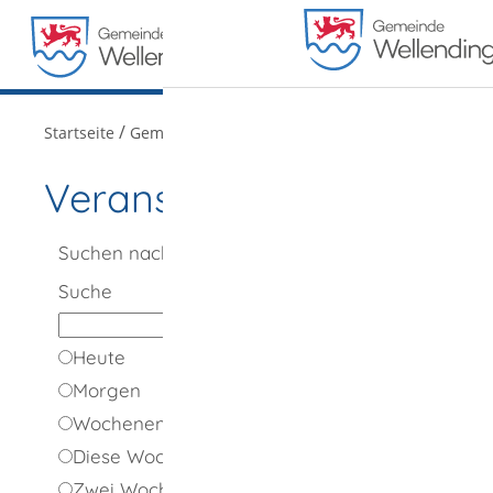
MENÜ
/
/
Startseite
Gemeindeportrait
Veranstaltungen
Veranstaltungen
Suchen nach
Suche
Heute
Morgen
Wochenende
Diese Woche
Zwei Wochen